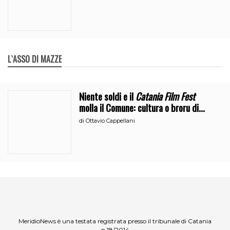
L`ASSO DI MAZZE
Niente soldi e il
Catania Film Fest
molla il Comune: cultura o broru di
ciciri?
di
Ottavio Cappellani
MeridioNews è una testata registrata presso il tribunale di Catania
n.18/2014