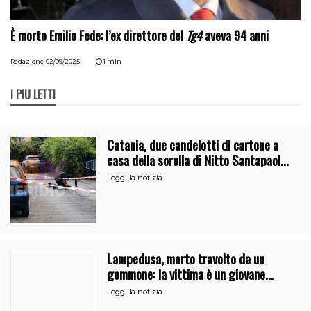
È morto Emilio Fede: l’ex direttore del
Tg4
aveva 94 anni
Redazione
02/09/2025
1 min
I PIÙ LETTI
Catania, due candelotti di cartone a
casa della sorella di Nitto Santapaola.
Le indagini
Leggi la notizia
Lampedusa, morto travolto da un
gommone: la vittima è un giovane
regista di Caltanissetta
Leggi la notizia