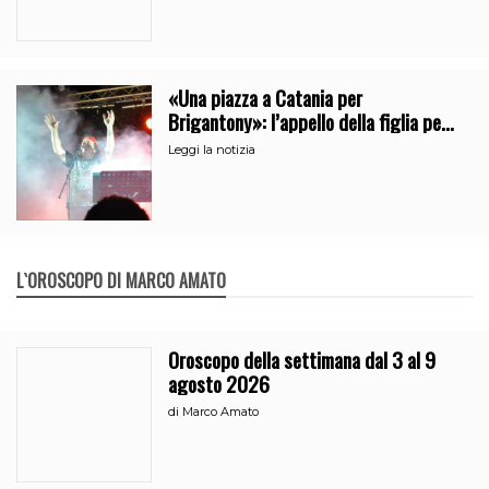
«Una piazza a Catania per
Brigantony»: l’appello della figlia per
la memoria del cantante popolare
Leggi la notizia
L`OROSCOPO DI MARCO AMATO
Oroscopo della settimana dal 3 al 9
agosto 2026
di
Marco Amato