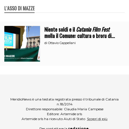
L`ASSO DI MAZZE
Niente soldi e il
Catania Film Fest
molla il Comune: cultura o broru di
ciciri?
di
Ottavio Cappellani
MeridioNews è una testata registrata presso il tribunale di Catania
n.18/2014
Direttore responsabile: Claudia Maria Campese
Editore: Artemide srls
Artemide srls ha ricevuto Aiuti di Stato
Scopri di più
Per contattare la
redazione
: