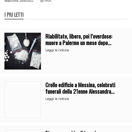
Redazione
20/10/2022
1 min
I PIÙ LETTI
Riabilitato, libero, poi l’overdose:
muore a Palermo un mese dopo
l’uscita dalla comunità
Leggi la notizia
Crollo edificio a Messina, celebrati
funerali della 21enne Alessandra
Frazzica
Leggi la notizia