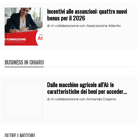
Incentivi alle assunzioni: quattro nuovi
bonus per il 2026
di
in collaborazione con Associazione Atlantic
BUSINESS IN CHIARO
Dalle macchine agricole all’Ai: le
caratteristiche dei beni per accedere
all’iperammortamento
di
in collaborazione con Armando Crispino
OLTRE I MOTORI