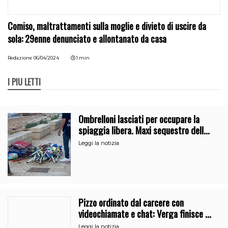
Comiso, maltrattamenti sulla moglie e divieto di uscire da
sola: 29enne denunciato e allontanato da casa
Redazione
06/04/2024
1 min
I PIÙ LETTI
Ombrelloni lasciati per occupare la
spiaggia libera. Maxi sequestro della
Guardia Costiera
Leggi la notizia
Pizzo ordinato dal carcere con
videochiamate e chat: Verga finisce al
41bis
Leggi la notizia