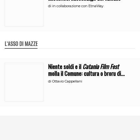
di
in collaborazione con EtnaWay
L`ASSO DI MAZZE
Niente soldi e il
Catania Film Fest
molla il Comune: cultura o broru di
ciciri?
di
Ottavio Cappellani