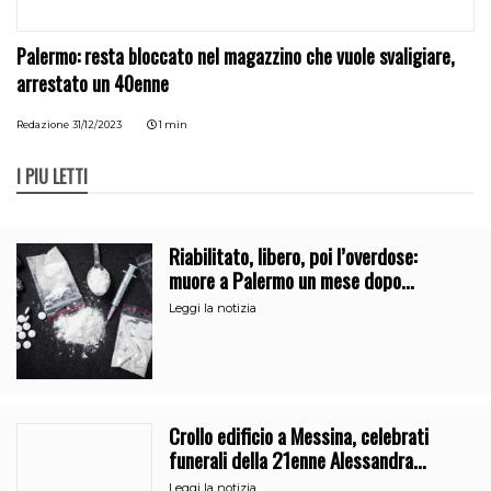
Palermo: resta bloccato nel magazzino che vuole svaligiare,
arrestato un 40enne
Redazione
31/12/2023
1 min
I PIÙ LETTI
Riabilitato, libero, poi l’overdose:
muore a Palermo un mese dopo
l’uscita dalla comunità
Leggi la notizia
Crollo edificio a Messina, celebrati
funerali della 21enne Alessandra
Frazzica
Leggi la notizia