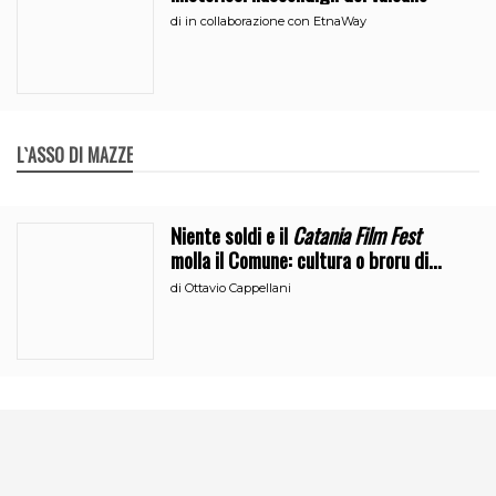
di
in collaborazione con EtnaWay
L`ASSO DI MAZZE
Niente soldi e il
Catania Film Fest
molla il Comune: cultura o broru di
ciciri?
di
Ottavio Cappellani