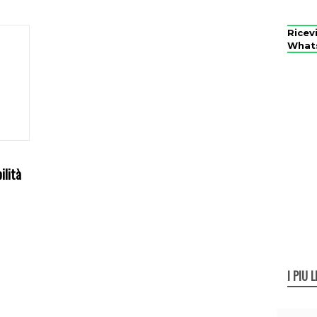
Ricev
What
ilità
I PIÙ L