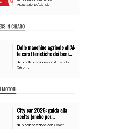
Associazione Atlantic
ESS IN CHIARO
Dalle macchine agricole all’Ai:
le caratteristiche dei beni
per accedere
di
in collaborazione con Armando
all’iperammortamento
Crispino
 I MOTORI
City car 2026: guida alla
scelta (anche per
neopatentati)
di
in collaborazione con Comer