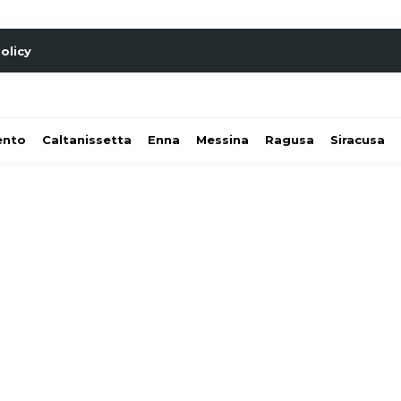
olicy
ento
Caltanissetta
Enna
Messina
Ragusa
Siracusa