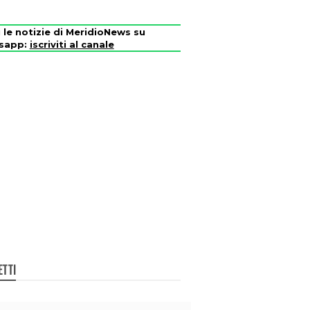
i le notizie di MeridioNews su
sapp:
iscriviti al canale
ETTI