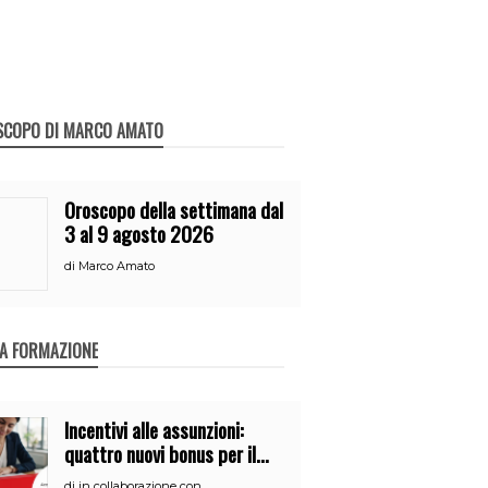
SCOPO DI MARCO AMATO
Oroscopo della settimana dal
3 al 9 agosto 2026
di
Marco Amato
A FORMAZIONE
Incentivi alle assunzioni:
quattro nuovi bonus per il
2026
di
in collaborazione con