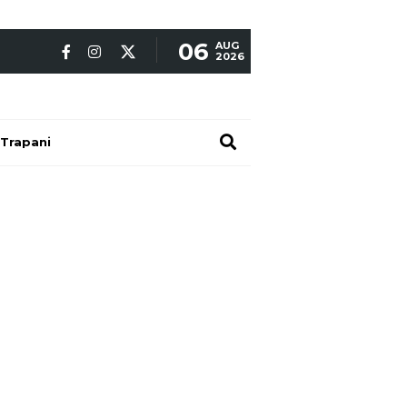
06
AUG
2026
Trapani