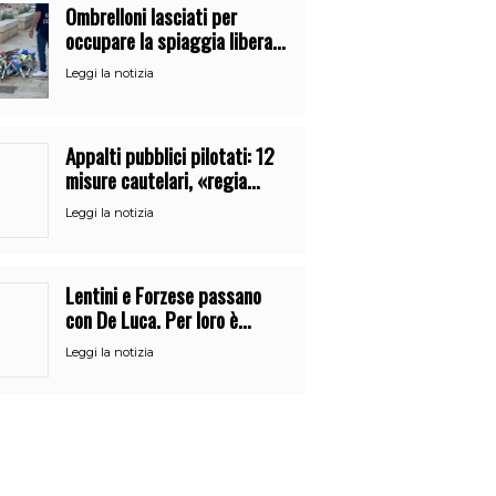
Ombrelloni lasciati per
occupare la spiaggia libera.
Maxi sequestro della Guardia
Leggi la notizia
Costiera
Appalti pubblici pilotati: 12
misure cautelari, «regia
occulta» di un uomo vicino al
Leggi la notizia
clan
Lentini e Forzese passano
con De Luca. Per loro è
l’ennesimo cambio di partito
Leggi la notizia