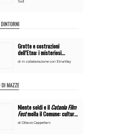
Sud
E DINTORNI
Grotte e costruzioni
dell’Etna: i misteriosi
nascondigli del vulcano
di
in collaborazione con EtnaWay
 DI MAZZE
Niente soldi e il
Catania Film
Fest
molla il Comune: cultura
o broru di ciciri?
di
Ottavio Cappellani