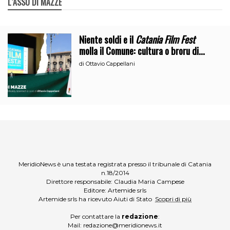
L`ASSO DI MAZZE
Niente soldi e il
Catania Film Fest
molla il Comune: cultura o broru di
ciciri?
di
Ottavio Cappellani
MeridioNews è una testata registrata presso il tribunale di Catania
n.18/2014
Direttore responsabile: Claudia Maria Campese
Editore: Artemide srls
Artemide srls ha ricevuto Aiuti di Stato
Scopri di più
Per contattare la
redazione
:
Mail:
redazione@meridionews.it