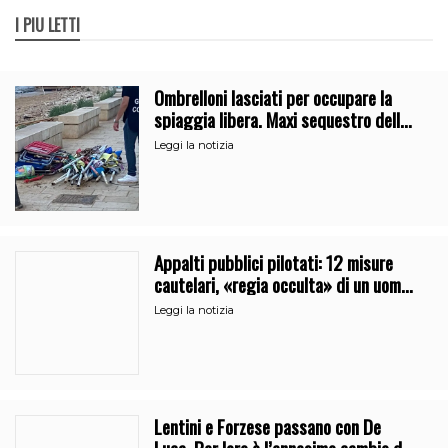
I PIÙ LETTI
Ombrelloni lasciati per occupare la
spiaggia libera. Maxi sequestro della
Guardia Costiera
Leggi la notizia
Appalti pubblici pilotati: 12 misure
cautelari, «regia occulta» di un uomo
vicino al clan
Leggi la notizia
Lentini e Forzese passano con De
Luca. Per loro è l’ennesimo cambio di