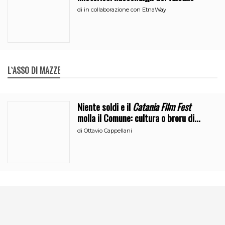
di
in collaborazione con EtnaWay
L`ASSO DI MAZZE
Niente soldi e il
Catania Film Fest
molla il Comune: cultura o broru di
ciciri?
di
Ottavio Cappellani