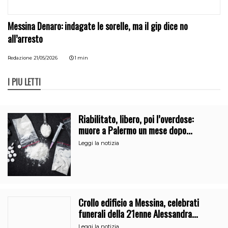
Messina Denaro: indagate le sorelle, ma il gip dice no
all’arresto
Redazione
21/05/2026
1 min
I PIÙ LETTI
Riabilitato, libero, poi l’overdose:
muore a Palermo un mese dopo
l’uscita dalla comunità
Leggi la notizia
Crollo edificio a Messina, celebrati
funerali della 21enne Alessandra
Frazzica
Leggi la notizia