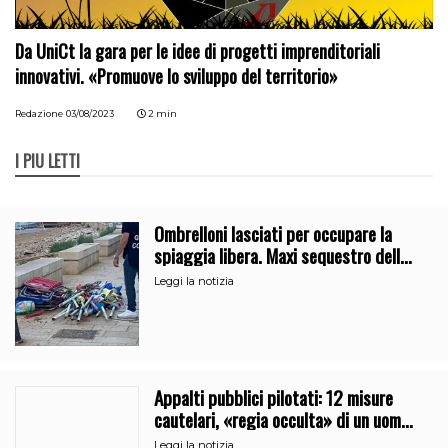
Da UniCt la gara per le idee di progetti imprenditoriali
innovativi. «Promuove lo sviluppo del territorio»
Redazione
03/08/2023
2 min
I PIÙ LETTI
Ombrelloni lasciati per occupare la
spiaggia libera. Maxi sequestro della
Guardia Costiera
Leggi la notizia
Appalti pubblici pilotati: 12 misure
cautelari, «regia occulta» di un uomo
vicino al clan
Leggi la notizia