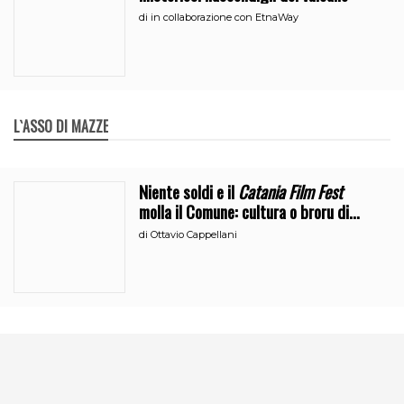
di
in collaborazione con EtnaWay
L`ASSO DI MAZZE
Niente soldi e il
Catania Film Fest
molla il Comune: cultura o broru di
ciciri?
di
Ottavio Cappellani