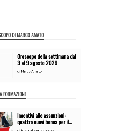
SCOPO DI MARCO AMATO
Oroscopo della settimana dal
3 al 9 agosto 2026
di
Marco Amato
A FORMAZIONE
Incentivi alle assunzioni:
quattro nuovi bonus per il
2026
di
in collaborazione con