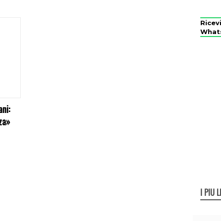
Ricev
What
ani:
za»
I PIÙ L