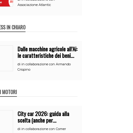
Associazione Atlantic
ESS IN CHIARO
Dalle macchine agricole all’Ai:
le caratteristiche dei beni
per accedere
di
in collaborazione con Armando
all’iperammortamento
Crispino
 I MOTORI
City car 2026: guida alla
scelta (anche per
neopatentati)
di
in collaborazione con Comer