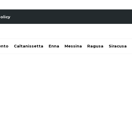
olicy
ento
Caltanissetta
Enna
Messina
Ragusa
Siracusa