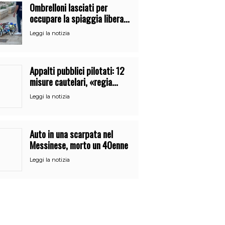
Ombrelloni lasciati per
occupare la spiaggia libera.
Maxi sequestro della Guardia
Leggi la notizia
Costiera
Appalti pubblici pilotati: 12
misure cautelari, «regia
occulta» di un uomo vicino al
Leggi la notizia
clan
Auto in una scarpata nel
Messinese, morto un 40enne
Leggi la notizia