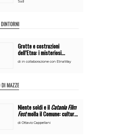
Sud
E DINTORNI
Grotte e costruzioni
dell’Etna: i misteriosi
nascondigli del vulcano
di
in collaborazione con EtnaWay
 DI MAZZE
Niente soldi e il
Catania Film
Fest
molla il Comune: cultura
o broru di ciciri?
di
Ottavio Cappellani