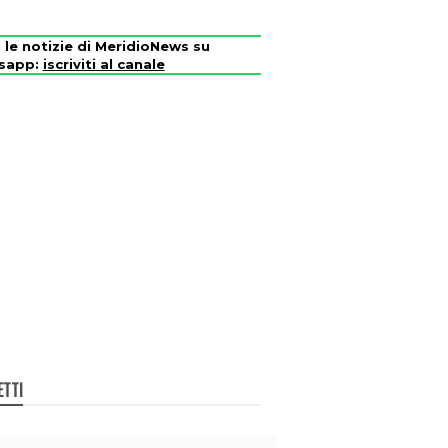
i le notizie di MeridioNews su
sapp:
iscriviti al canale
ETTI