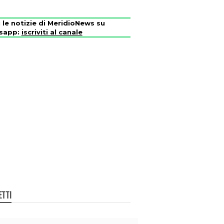
i le notizie di MeridioNews su
sapp:
iscriviti al canale
ETTI