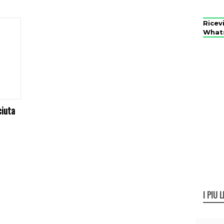
Ricev
What
ciuta
I PIÙ L