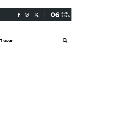
06
AUG
2026
Trapani