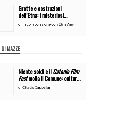
Grotte e costruzioni
dell’Etna: i misteriosi
nascondigli del vulcano
di
in collaborazione con EtnaWay
 DI MAZZE
Niente soldi e il
Catania Film
Fest
molla il Comune: cultura
o broru di ciciri?
di
Ottavio Cappellani