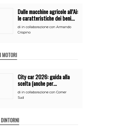
Dalle macchine agricole all’Ai:
le caratteristiche dei beni
per accedere
di
in collaborazione con Armando
all’iperammortamento
Crispino
 I MOTORI
City car 2026: guida alla
scelta (anche per
neopatentati)
di
in collaborazione con Comer
Sud
E DINTORNI