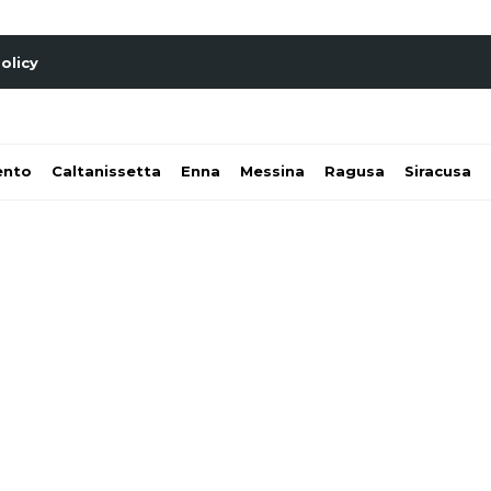
olicy
ento
Caltanissetta
Enna
Messina
Ragusa
Siracusa