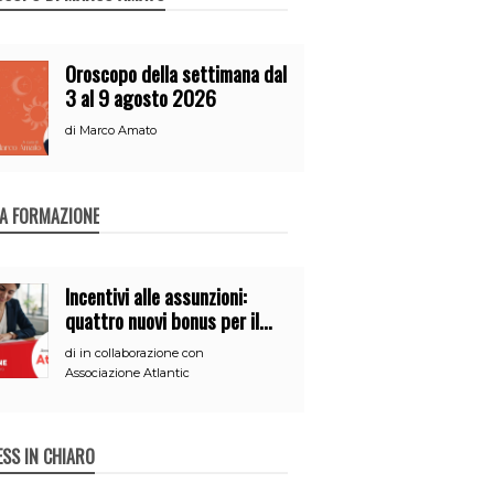
Oroscopo della settimana dal
3 al 9 agosto 2026
di
Marco Amato
A FORMAZIONE
Incentivi alle assunzioni:
quattro nuovi bonus per il
2026
di
in collaborazione con
Associazione Atlantic
ESS IN CHIARO