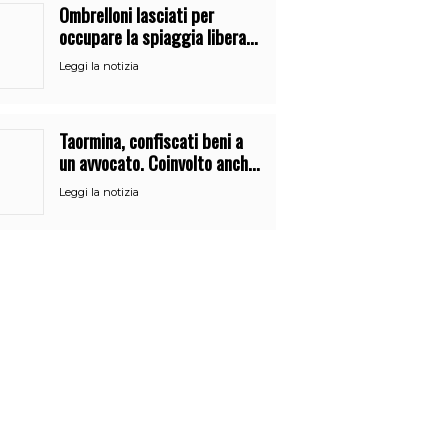
Ombrelloni lasciati per
occupare la spiaggia libera.
Maxi sequestro della Guardia
Leggi la notizia
Costiera
Taormina, confiscati beni a
un avvocato. Coinvolto anche
dipendente del Comune
Leggi la notizia