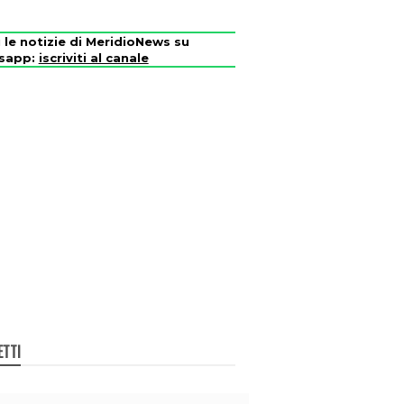
i le notizie di MeridioNews su
sapp:
iscriviti al canale
ETTI