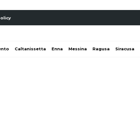
olicy
ento
Caltanissetta
Enna
Messina
Ragusa
Siracusa