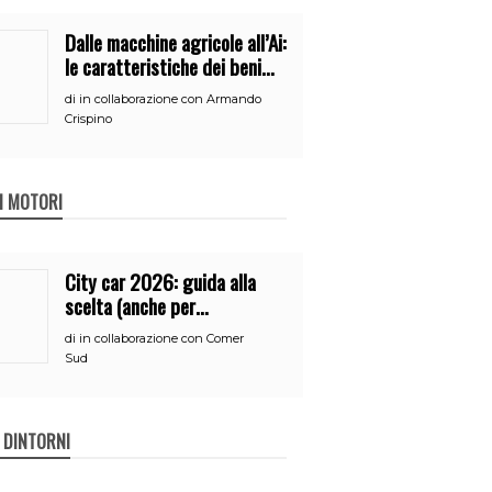
Dalle macchine agricole all’Ai:
le caratteristiche dei beni
per accedere
di
in collaborazione con Armando
all’iperammortamento
Crispino
 I MOTORI
City car 2026: guida alla
scelta (anche per
neopatentati)
di
in collaborazione con Comer
Sud
E DINTORNI