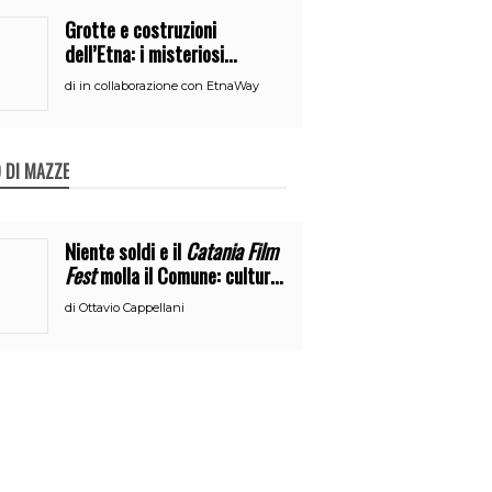
Grotte e costruzioni
dell’Etna: i misteriosi
nascondigli del vulcano
di
in collaborazione con EtnaWay
 DI MAZZE
Niente soldi e il
Catania Film
Fest
molla il Comune: cultura
o broru di ciciri?
di
Ottavio Cappellani