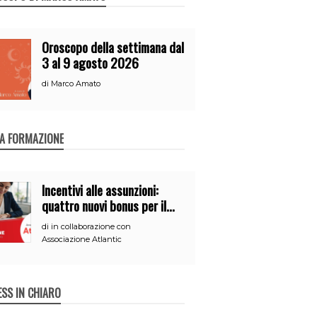
Oroscopo della settimana dal
3 al 9 agosto 2026
di
Marco Amato
A FORMAZIONE
Incentivi alle assunzioni:
quattro nuovi bonus per il
2026
di
in collaborazione con
Associazione Atlantic
ESS IN CHIARO