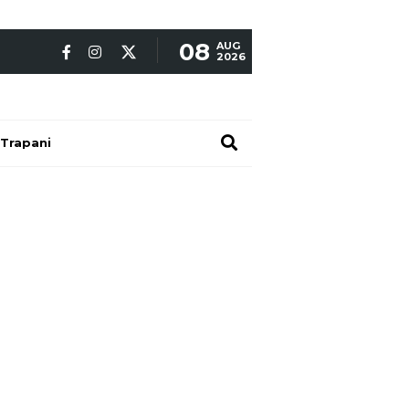
08
AUG
2026
Trapani