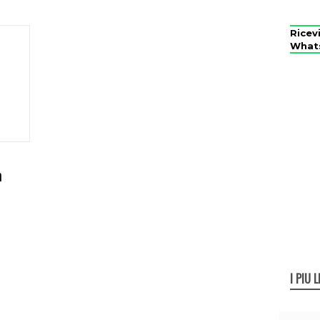
Ricev
What
n
I PIÙ L