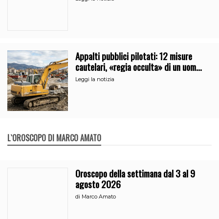
Appalti pubblici pilotati: 12 misure
cautelari, «regia occulta» di un uomo
vicino al clan
Leggi la notizia
L`OROSCOPO DI MARCO AMATO
Oroscopo della settimana dal 3 al 9
agosto 2026
di
Marco Amato