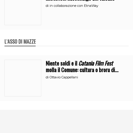
di
in collaborazione con EtnaWay
L`ASSO DI MAZZE
Niente soldi e il
Catania Film Fest
molla il Comune: cultura o broru di
ciciri?
di
Ottavio Cappellani