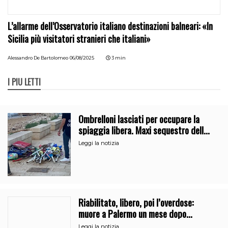
L’allarme dell’Osservatorio italiano destinazioni balneari: «In
Sicilia più visitatori stranieri che italiani»
Alessandro De Bartolomeo
06/08/2025
3 min
I PIÙ LETTI
Ombrelloni lasciati per occupare la
spiaggia libera. Maxi sequestro della
Guardia Costiera
Leggi la notizia
Riabilitato, libero, poi l’overdose:
muore a Palermo un mese dopo
l’uscita dalla comunità
Leggi la notizia