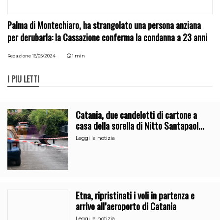
Palma di Montechiaro, ha strangolato una persona anziana
per derubarla: la Cassazione conferma la condanna a 23 anni
Redazione
16/05/2024
1 min
I PIÙ LETTI
Catania, due candelotti di cartone a
casa della sorella di Nitto Santapaola.
Le indagini
Leggi la notizia
Etna, ripristinati i voli in partenza e
arrivo all’aeroporto di Catania
Leggi la notizia