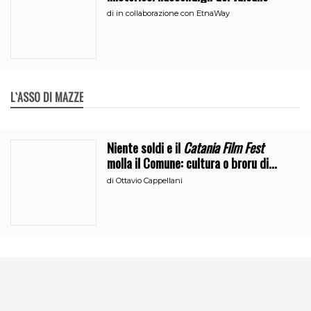
di
in collaborazione con EtnaWay
L`ASSO DI MAZZE
Niente soldi e il
Catania Film Fest
molla il Comune: cultura o broru di
ciciri?
di
Ottavio Cappellani