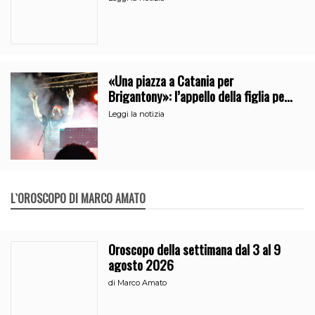
«Una piazza a Catania per
Brigantony»: l’appello della figlia per
la memoria del cantante popolare
Leggi la notizia
L`OROSCOPO DI MARCO AMATO
Oroscopo della settimana dal 3 al 9
agosto 2026
di
Marco Amato