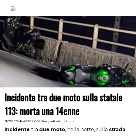
Incidente tra due moto sulla statale
113: morta una 14enne
Redazione
31/07/2026
di
,
Tempo di lettura 1 min
Incidente
tra
due moto
, nella notte, sulla
strada