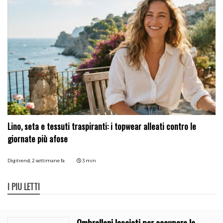
Lino, seta e tessuti traspiranti: i topwear alleati contro le
giornate più afose
Digitrend,
2 settimane fa
3 min
I PIÙ LETTI
Ombrelloni lasciati per occupare la