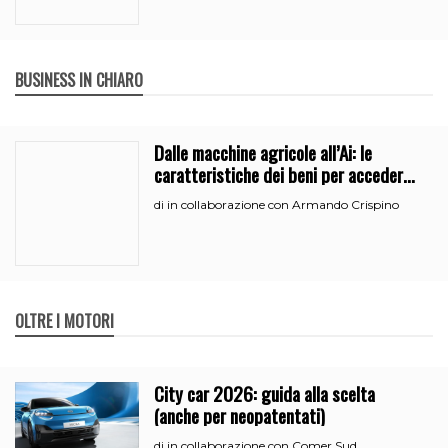
BUSINESS IN CHIARO
Dalle macchine agricole all’Ai: le
caratteristiche dei beni per accedere
all’iperammortamento
in collaborazione con Armando Crispino
di
OLTRE I MOTORI
City car 2026: guida alla scelta
(anche per neopatentati)
in collaborazione con Comer Sud
di