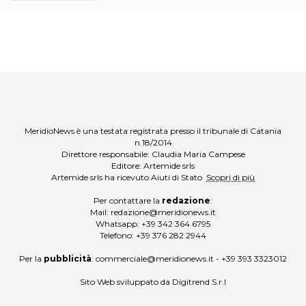
MeridioNews è una testata registrata presso il tribunale di Catania
n.18/2014
Direttore responsabile: Claudia Maria Campese
Editore: Artemide srls
Artemide srls ha ricevuto Aiuti di Stato
Scopri di più
Per contattare la
redazione
:
Mail:
redazione@meridionews.it
Whatsapp:
+39 342 364 6795
Telefono:
+39 376 282 2944
Per la
pubblicità
:
commerciale@meridionews.it
-
+39 393 3323012
Sito Web sviluppato da
Digitrend S.r.l