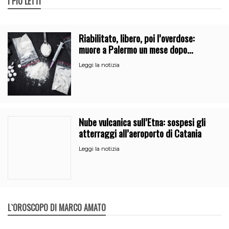
I PIÙ LETTI
Riabilitato, libero, poi l’overdose:
muore a Palermo un mese dopo
l’uscita dalla comunità
Leggi la notizia
Nube vulcanica sull’Etna: sospesi gli
atterraggi all’aeroporto di Catania
Leggi la notizia
L`OROSCOPO DI MARCO AMATO