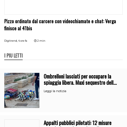
Pizzo ordinato dal carcere con videochiamate e chat: Verga
finisce al 41bis
Digitrend,
4 ore fa
2 min
I PIÙ LETTI
Ombrelloni lasciati per occupare la
spiaggia libera. Maxi sequestro della
Guardia Costiera
Leggi la notizia
Appalti pubblici pilotati: 12 misure