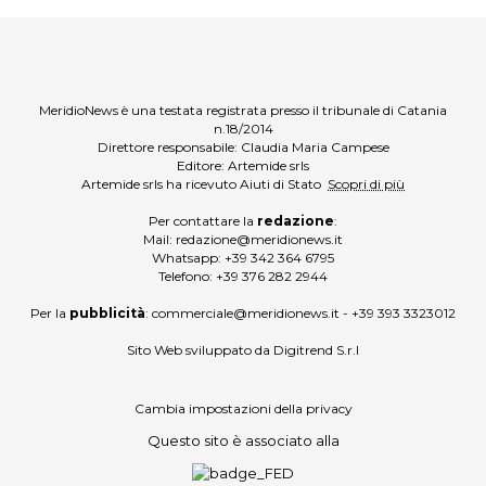
MeridioNews è una testata registrata presso il tribunale di Catania
n.18/2014
Direttore responsabile: Claudia Maria Campese
Editore: Artemide srls
Artemide srls ha ricevuto Aiuti di Stato
Scopri di più
Per contattare la
redazione
:
Mail:
redazione@meridionews.it
Whatsapp:
+39 342 364 6795
Telefono:
+39 376 282 2944
Per la
pubblicità
:
commerciale@meridionews.it
-
+39 393 3323012
Sito Web sviluppato da
Digitrend S.r.l
Cambia impostazioni della privacy
Questo sito è associato alla