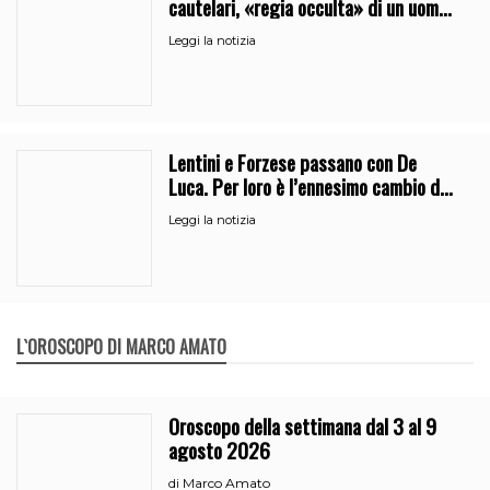
cautelari, «regia occulta» di un uomo
vicino al clan
Leggi la notizia
Lentini e Forzese passano con De
Luca. Per loro è l’ennesimo cambio di
partito
Leggi la notizia
L`OROSCOPO DI MARCO AMATO
Oroscopo della settimana dal 3 al 9
agosto 2026
Marco Amato
di