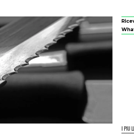
Rice
Wha
I PIÙ L