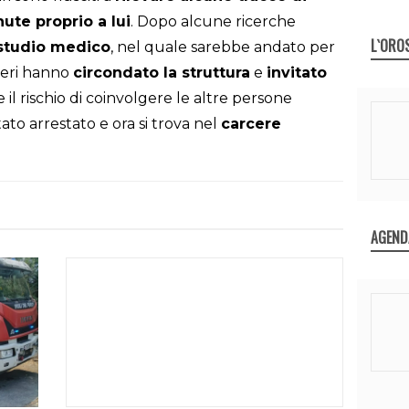
ute proprio a lui
. Dopo alcune ricerche
L`ORO
 studio medico
, nel quale sarebbe andato per
nieri hanno
circondato la struttura
e
invitato
 il rischio di coinvolgere le altre persone
ato arrestato e ora si trova nel
carcere
AGEND