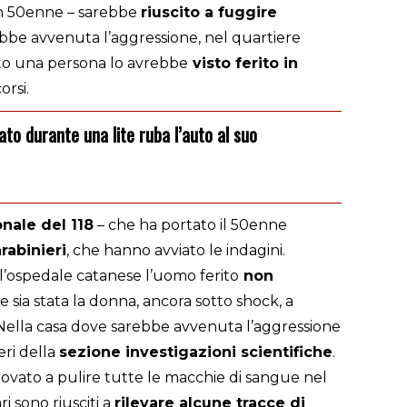
un 50enne – sarebbe
riuscito a fuggire
bbe avvenuta l’aggressione, nel quartiere
to una persona lo avrebbe
visto ferito in
orsi.
ato durante una lite ruba l’auto al suo
nale del 118
– che ha portato il 50enne
rabinieri
, che hanno avviato le indagini.
l’ospedale catanese l’uomo ferito
non
re sia stata la donna, ancora sotto shock, a
. Nella casa dove sarebbe avvenuta l’aggressione
eri della
sezione investigazioni scientifiche
.
ovato a pulire tutte le macchie di sangue nel
ri sono riusciti a
rilevare alcune tracce di