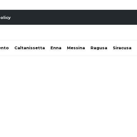
olicy
ento
Caltanissetta
Enna
Messina
Ragusa
Siracusa