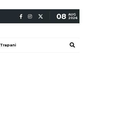
08
AUG
2026
Trapani