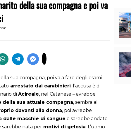
 marito della sua compagna e poi va
ci
 min
 della sua compagna, poi va a fare degli esami
tato
arrestato dai carabinieri
: l’accusa è di
inario di
Acireale
, nel Catanese – avrebbe
ito della sua attuale compagna
, sembra al
roprio davanti alla donna
, poi avrebbe
sa dalle macchie di sangue
e sarebbe andato
ite sarebbe nata per
motivi di gelosia
. L’uomo