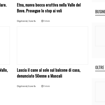
Mare.
Etna, nuova bocca eruttiva nella Valle del
Bove. Prosegue lo stop ai voli
BUSIN
Digitrend,
3 ore fa
1 min
OLTRE
allo,
Lascia il cane al sole sul balcone di casa,
denunciato 50enne a Mascali
Digitrend,
6 ore fa
1 min