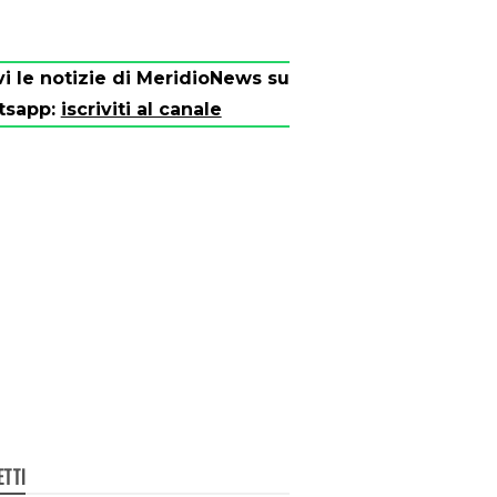
vi le notizie di MeridioNews su
tsapp:
iscriviti al canale
ETTI