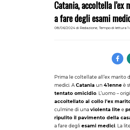
Catania, accoltella l’ex
a fare degli esami medi
08/06/2024
di
Redazione
,
Tempo di lettura 1
Prima le coltellate all’ex marito
medici. A
Catania
un
41enne
è s
tentato omicidio
. L’uomo – orig
accoltellato al collo l’ex mar
culmine di una
violenta lite
e
p
ripulito il pavimento della ca
a fare degli
esami medici
. La l