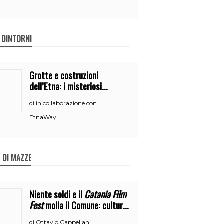
E DINTORNI
Grotte e costruzioni
dell’Etna: i misteriosi
nascondigli del vulcano
in collaborazione con
di
EtnaWay
 DI MAZZE
Niente soldi e il
Catania Film
Fest
molla il Comune: cultura
o broru di ciciri?
Ottavio Cappellani
di