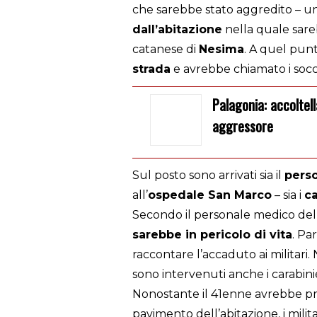
che sarebbe stato aggredito – 
dall’abitazione
nella quale sare
catanese di
Nesima
. A quel pun
strada
e avrebbe chiamato i socc
Palagonia: accoltell
aggressore
Sul posto sono arrivati sia il
perso
all’
ospedale San Marco
– sia i
ca
Secondo il personale medico del
sarebbe in pericolo di vita
. Pa
raccontare l’accaduto ai militari
sono intervenuti anche i carabini
Nonostante il 41enne avrebbe pr
pavimento dell’abitazione, i milita