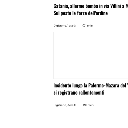
Catania, allarme bomba in via Villini a 
Sul posto le forze dell’ordine
Digitrend,
1 ora fa
1 min
Incidente lungo la Palermo-Mazara del V
si registrano rallentamenti
Digitrend,
3 ore fa
1 min