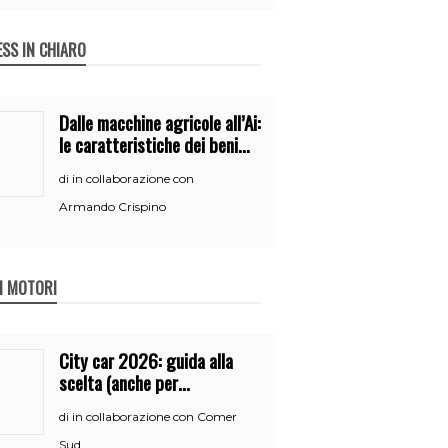
ESS IN CHIARO
Dalle macchine agricole all’Ai:
le caratteristiche dei beni
per accedere
in collaborazione con
di
all’iperammortamento
Armando Crispino
 I MOTORI
City car 2026: guida alla
scelta (anche per
neopatentati)
in collaborazione con Comer
di
Sud