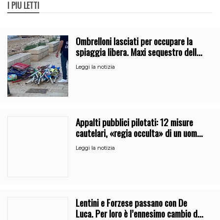
I PIÙ LETTI
Ombrelloni lasciati per occupare la
spiaggia libera. Maxi sequestro della
Guardia Costiera
Leggi la notizia
Appalti pubblici pilotati: 12 misure
cautelari, «regia occulta» di un uomo
vicino al clan
Leggi la notizia
Lentini e Forzese passano con De
Luca. Per loro è l’ennesimo cambio di