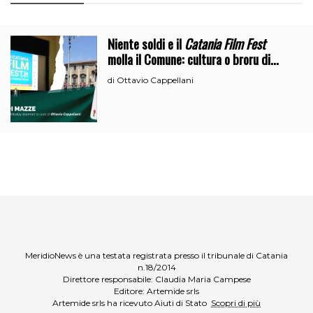
Niente soldi e il
Catania Film Fest
molla il Comune: cultura o broru di
ciciri?
Ottavio Cappellani
di
MeridioNews è una testata registrata presso il tribunale di Catania
n.18/2014
Direttore responsabile: Claudia Maria Campese
Editore: Artemide srls
Artemide srls ha ricevuto Aiuti di Stato
Scopri di più