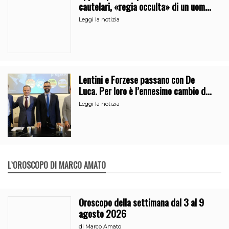
cautelari, «regia occulta» di un uomo
vicino al clan
Leggi la notizia
Lentini e Forzese passano con De
Luca. Per loro è l’ennesimo cambio di
partito
Leggi la notizia
L`OROSCOPO DI MARCO AMATO
Oroscopo della settimana dal 3 al 9
agosto 2026
di
Marco Amato