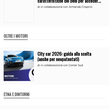
caratteristiche dei beni per accedere
all’iperammortamento
di
in collaborazione con Armando Crispino
OLTRE I MOTORI
City car 2026: guida alla scelta
(anche per neopatentati)
di
in collaborazione con Comer Sud
ETNA E DINTORNI