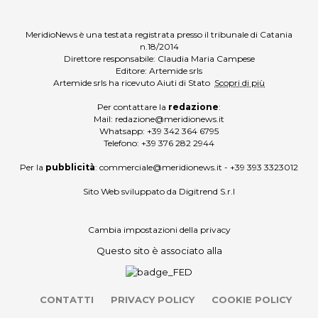
MeridioNews è una testata registrata presso il tribunale di Catania
n.18/2014
Direttore responsabile: Claudia Maria Campese
Editore: Artemide srls
Artemide srls ha ricevuto Aiuti di Stato
Scopri di più
Per contattare la
redazione
:
Mail:
redazione@meridionews.it
Whatsapp:
+39 342 364 6795
Telefono:
+39 376 282 2944
Per la
pubblicità
:
commerciale@meridionews.it
-
+39 393 3323012
Sito Web sviluppato da
Digitrend S.r.l
Cambia impostazioni della privacy
Questo sito è associato alla
CONTATTI
PRIVACY POLICY
COOKIE POLICY