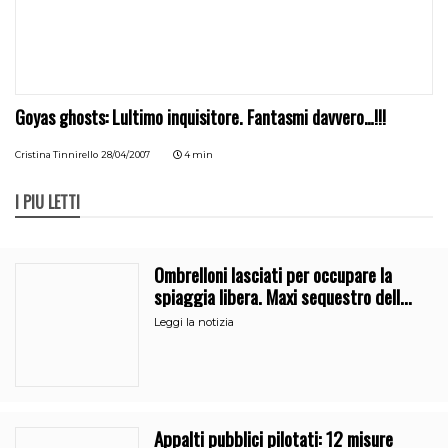
Goyas ghosts: Lultimo inquisitore. Fantasmi davvero…!!!
Cristina Tinnirello
28/04/2007
4 min
I PIÙ LETTI
Ombrelloni lasciati per occupare la
spiaggia libera. Maxi sequestro della
Guardia Costiera
Leggi la notizia
Appalti pubblici pilotati: 12 misure