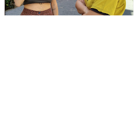
A Catania nasce
Malerba
: la scommessa di «una libreria che
prende posizione»
Digitrend,
5 giorni fa
3 min
Il
Rara festival
nella valle degli Iblei: «Contenitore di incontro