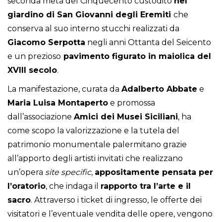
seconda metà del Cinquecento custodito
nel
giardino di San Giovanni degli Eremiti
che
conserva al suo interno stucchi realizzati da
Giacomo Serpotta
negli anni Ottanta del Seicento
e un prezioso
pavimento figurato in maiolica del
XVIII secolo
.
La manifestazione, curata da
Adalberto Abbate
e
Maria Luisa Montaperto
e promossa
dall’associazione
Amici dei Musei Siciliani
, ha
come scopo la valorizzazione e la tutela del
patrimonio monumentale palermitano grazie
all’apporto degli artisti invitati che realizzano
un’opera
site specific
,
appositamente pensata per
l’oratorio
, che indaga il
rapporto tra l’arte e il
sacro
. Attraverso i ticket di ingresso, le offerte dei
visitatori e l’eventuale vendita delle opere, vengono