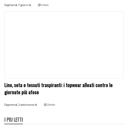
Digitrend,
7 giorni fa
1 min
Lino, seta e tessuti traspiranti: i topwear alleati contro le
giornate più afose
Digitrend,
2 settimane fa
3 min
I PIÙ LETTI