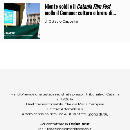
Niente soldi e il
Catania Film Fest
molla il Comune: cultura o broru di
ciciri?
Ottavio Cappellani
di
MeridioNews è una testata registrata presso il tribunale di Catania
n.18/2014
Direttore responsabile: Claudia Maria Campese
Editore: Artemide srls
Artemide srls ha ricevuto Aiuti di Stato
Scopri di più
Per contattare la
redazione
:
Mail:
redazione@meridionews.it