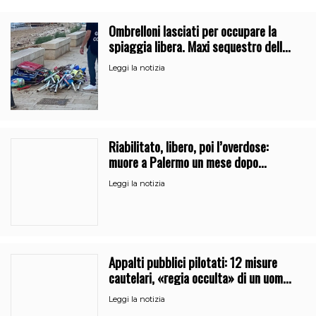
Ombrelloni lasciati per occupare la
spiaggia libera. Maxi sequestro della
Guardia Costiera
Leggi la notizia
Riabilitato, libero, poi l’overdose:
muore a Palermo un mese dopo
l’uscita dalla comunità
Leggi la notizia
Appalti pubblici pilotati: 12 misure
cautelari, «regia occulta» di un uomo
vicino al clan
Leggi la notizia