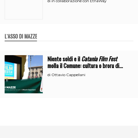
in collaborazione con EtnaWay
di
L`ASSO DI MAZZE
Niente soldi e il
Catania Film Fest
molla il Comune: cultura o broru di
ciciri?
Ottavio Cappellani
di