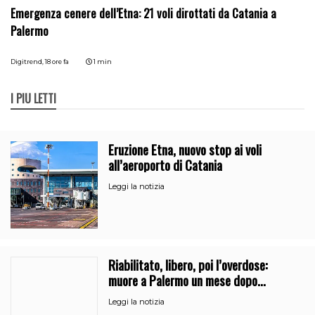
Emergenza cenere dell’Etna: 21 voli dirottati da Catania a
Palermo
Digitrend,
18 ore fa
1 min
I PIÙ LETTI
Eruzione Etna, nuovo stop ai voli
all’aeroporto di Catania
Leggi la notizia
Riabilitato, libero, poi l’overdose:
muore a Palermo un mese dopo
l’uscita dalla comunità
Leggi la notizia