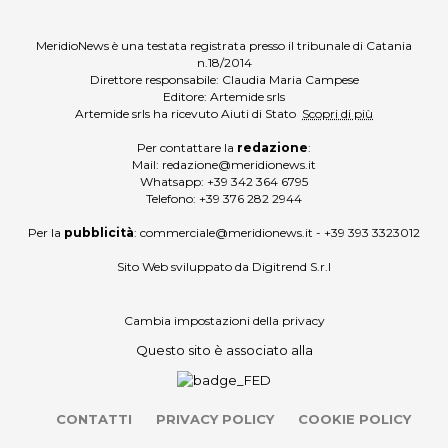
MeridioNews è una testata registrata presso il tribunale di Catania
n.18/2014
Direttore responsabile: Claudia Maria Campese
Editore: Artemide srls
Artemide srls ha ricevuto Aiuti di Stato
Scopri di più
Per contattare la
redazione
:
Mail:
redazione@meridionews.it
Whatsapp:
+39 342 364 6795
Telefono:
+39 376 282 2944
Per la
pubblicità
:
commerciale@meridionews.it
-
+39 393 3323012
Sito Web sviluppato da
Digitrend S.r.l
Cambia impostazioni della privacy
Questo sito è associato alla
CONTATTI
PRIVACY POLICY
COOKIE POLICY