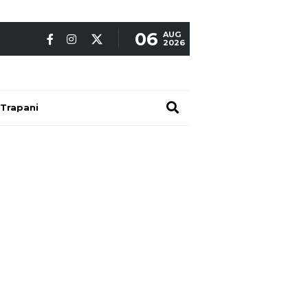
06
AUG
2026
Trapani