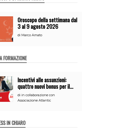
Oroscopo della settimana dal
3 al 9 agosto 2026
di
Marco Amato
A FORMAZIONE
Incentivi alle assunzioni:
quattro nuovi bonus per il
2026
di
in collaborazione con
Associazione Atlantic
ESS IN CHIARO