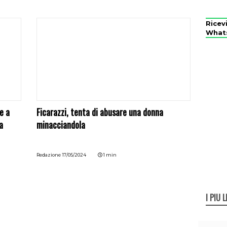
Ricev
What
e a
Ficarazzi, tenta di abusare una donna
a
minacciandola
Redazione
17/05/2024
1 min
I PIÙ L