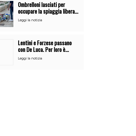
Ombrelloni lasciati per
occupare la spiaggia libera.
Maxi sequestro della Guardia
Leggi la notizia
Costiera
Lentini e Forzese passano
con De Luca. Per loro è
l’ennesimo cambio di partito
Leggi la notizia