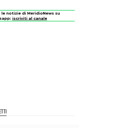
i le notizie di MeridioNews su
sapp:
iscriviti al canale
ETTI