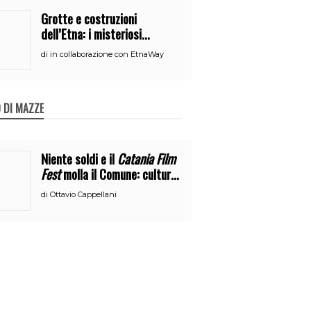
Grotte e costruzioni
dell’Etna: i misteriosi
nascondigli del vulcano
di
in collaborazione con EtnaWay
 DI MAZZE
Niente soldi e il
Catania Film
Fest
molla il Comune: cultura
o broru di ciciri?
di
Ottavio Cappellani