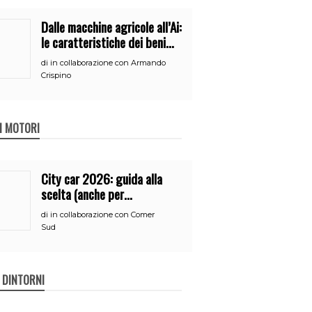
Dalle macchine agricole all’Ai:
le caratteristiche dei beni
per accedere
di
in collaborazione con Armando
all’iperammortamento
Crispino
 I MOTORI
City car 2026: guida alla
scelta (anche per
neopatentati)
di
in collaborazione con Comer
Sud
E DINTORNI