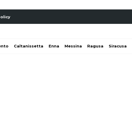
olicy
ento
Caltanissetta
Enna
Messina
Ragusa
Siracusa