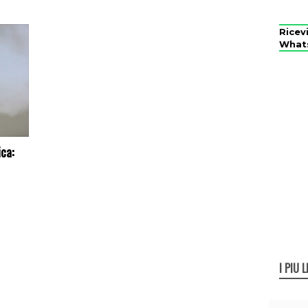
Ricev
What
ca:
I PIÙ L