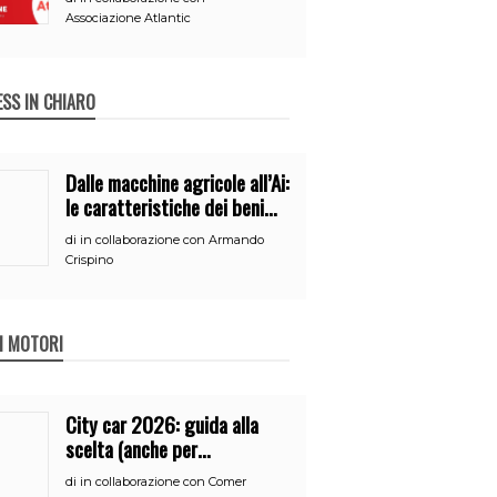
Associazione Atlantic
ESS IN CHIARO
Dalle macchine agricole all’Ai:
le caratteristiche dei beni
per accedere
di
in collaborazione con Armando
all’iperammortamento
Crispino
 I MOTORI
City car 2026: guida alla
scelta (anche per
neopatentati)
di
in collaborazione con Comer