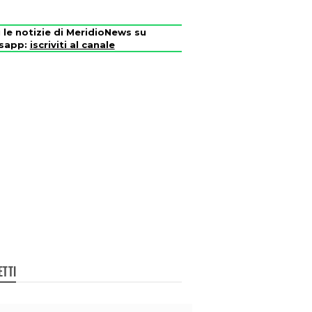
i le notizie di MeridioNews su
sapp:
iscriviti al canale
ETTI