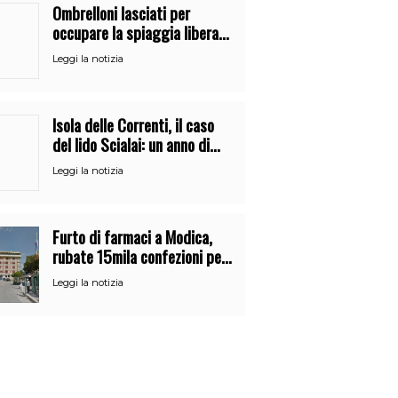
Ombrelloni lasciati per
occupare la spiaggia libera.
Maxi sequestro della Guardia
Leggi la notizia
Costiera
Isola delle Correnti, il caso
del lido Scialai: un anno di
carte, ricorsi e provvedimenti
Leggi la notizia
Furto di farmaci a Modica,
rubate 15mila confezioni per
oltre 500mila euro
Leggi la notizia