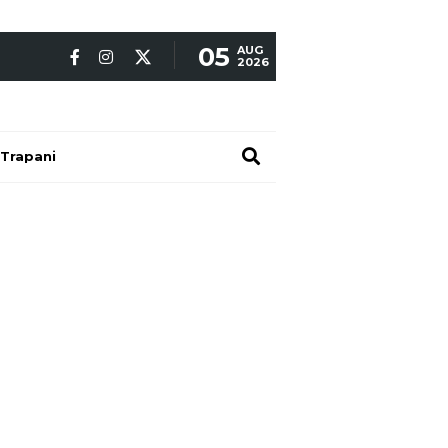
05
AUG
2026
Trapani