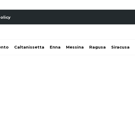
olicy
ento
Caltanissetta
Enna
Messina
Ragusa
Siracusa