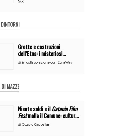
Sud
E DINTORNI
Grotte e costruzioni
dell’Etna: i misteriosi
nascondigli del vulcano
di
in collaborazione con EtnaWay
 DI MAZZE
Niente soldi e il
Catania Film
Fest
molla il Comune: cultura
o broru di ciciri?
di
Ottavio Cappellani