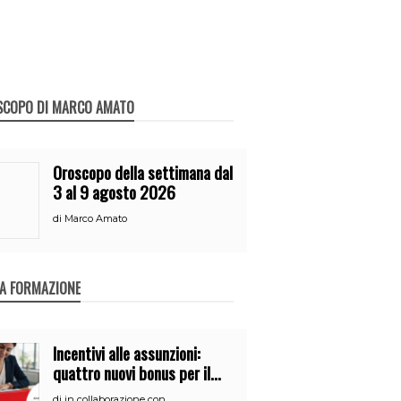
SCOPO DI MARCO AMATO
Oroscopo della settimana dal
3 al 9 agosto 2026
di
Marco Amato
A FORMAZIONE
Incentivi alle assunzioni:
quattro nuovi bonus per il
2026
di
in collaborazione con