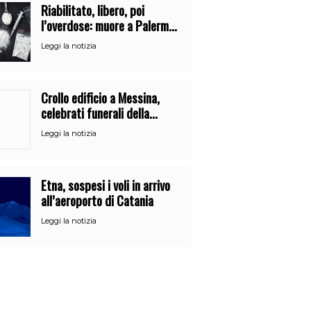
Riabilitato, libero, poi
l’overdose: muore a Palermo
un mese dopo l’uscita dalla
Leggi la notizia
comunità
Crollo edificio a Messina,
celebrati funerali della
21enne Alessandra Frazzica
Leggi la notizia
Etna, sospesi i voli in arrivo
all’aeroporto di Catania
Leggi la notizia