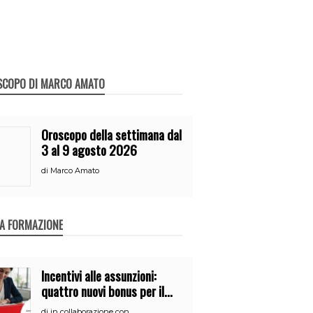
SCOPO DI MARCO AMATO
Oroscopo della settimana dal
3 al 9 agosto 2026
di
Marco Amato
A FORMAZIONE
Incentivi alle assunzioni:
quattro nuovi bonus per il
2026
di
in collaborazione con