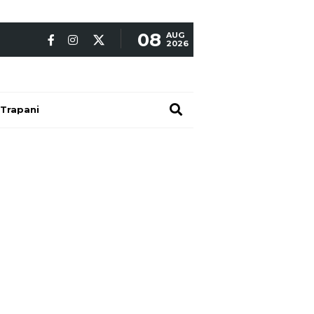
08
AUG
2026
Trapani