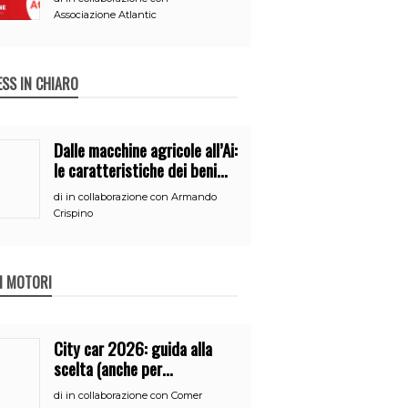
Associazione Atlantic
ESS IN CHIARO
Dalle macchine agricole all’Ai:
le caratteristiche dei beni
per accedere
di
in collaborazione con Armando
all’iperammortamento
Crispino
 I MOTORI
City car 2026: guida alla
scelta (anche per
neopatentati)
di
in collaborazione con Comer