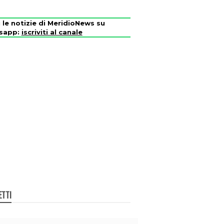
i le notizie di MeridioNews su
sapp:
iscriviti al canale
ETTI