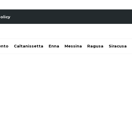
olicy
ento
Caltanissetta
Enna
Messina
Ragusa
Siracusa