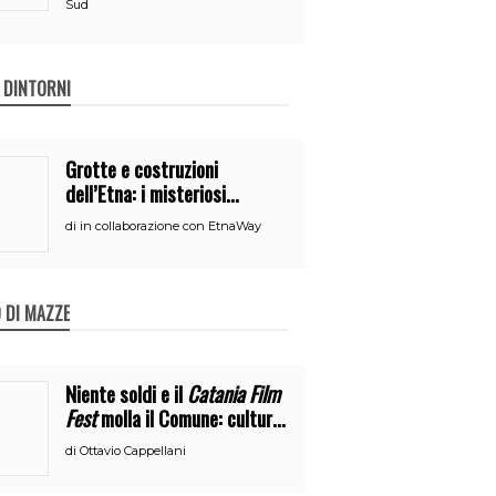
Sud
E DINTORNI
Grotte e costruzioni
dell’Etna: i misteriosi
nascondigli del vulcano
di
in collaborazione con EtnaWay
 DI MAZZE
Niente soldi e il
Catania Film
Fest
molla il Comune: cultura
o broru di ciciri?
di
Ottavio Cappellani