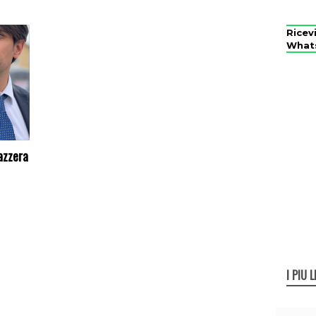
Ricev
What
azzera
I PIÙ L