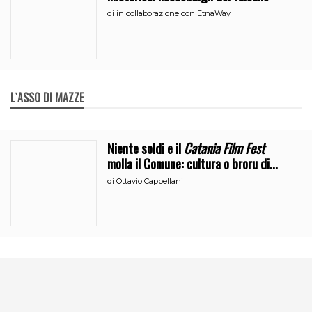
di
in collaborazione con EtnaWay
L`ASSO DI MAZZE
Niente soldi e il
Catania Film Fest
molla il Comune: cultura o broru di
ciciri?
di
Ottavio Cappellani