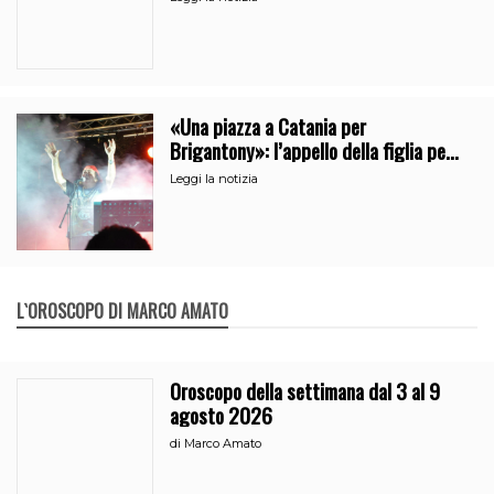
«Una piazza a Catania per
Brigantony»: l’appello della figlia per
la memoria del cantante popolare
Leggi la notizia
L`OROSCOPO DI MARCO AMATO
Oroscopo della settimana dal 3 al 9
agosto 2026
di
Marco Amato