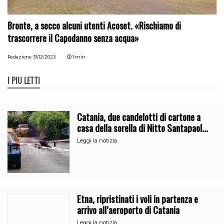
Bronte, a secco alcuni utenti Acoset. «Rischiamo di
trascorrere il Capodanno senza acqua»
Redazione
31/12/2023
1 min
I PIÙ LETTI
Catania, due candelotti di cartone a
casa della sorella di Nitto Santapaola.
Le indagini
Leggi la notizia
Etna, ripristinati i voli in partenza e
arrivo all’aeroporto di Catania
Leggi la notizia