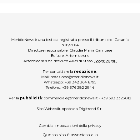
MeridioNews è una testata registrata presso il tribunale di Catania
n.18/2014
Direttore responsabile: Claudia Maria Campese
Editore: Artemide srls
Artemide srls ha ricevuto Aiuti di Stato
Scopri di più
Per contattare la
redazione
:
Mail:
redazione@meridionews.it
Whatsapp:
+39 342 364 6795
Telefono:
+39 376 282 2944
Per la
pubblicità
:
commerciale@meridionews.it
-
+39 393 3323012
Sito Web sviluppato da
Digitrend S.r.l
Cambia impostazioni della privacy
Questo sito è associato alla