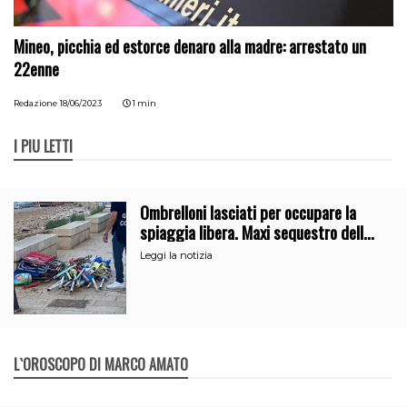
Mineo, picchia ed estorce denaro alla madre: arrestato un
22enne
Redazione
18/06/2023
1 min
I PIÙ LETTI
Ombrelloni lasciati per occupare la
spiaggia libera. Maxi sequestro della
Guardia Costiera
Leggi la notizia
L`OROSCOPO DI MARCO AMATO