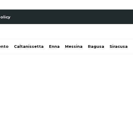
olicy
ento
Caltanissetta
Enna
Messina
Ragusa
Siracusa