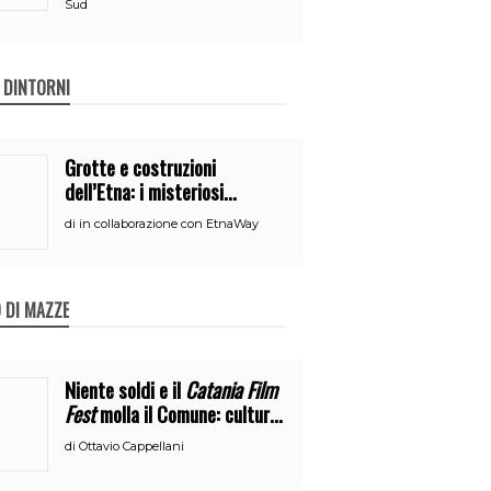
Sud
E DINTORNI
Grotte e costruzioni
dell’Etna: i misteriosi
nascondigli del vulcano
di
in collaborazione con EtnaWay
 DI MAZZE
Niente soldi e il
Catania Film
Fest
molla il Comune: cultura
o broru di ciciri?
di
Ottavio Cappellani