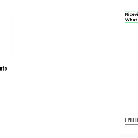
Ricev
What
onto
I PIÙ L