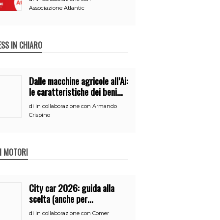
Associazione Atlantic
ESS IN CHIARO
Dalle macchine agricole all’Ai:
le caratteristiche dei beni
per accedere
di
in collaborazione con Armando
all’iperammortamento
Crispino
 I MOTORI
City car 2026: guida alla
scelta (anche per
neopatentati)
di
in collaborazione con Comer