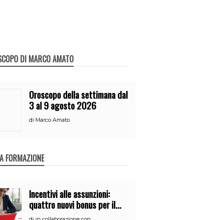
SCOPO DI MARCO AMATO
Oroscopo della settimana dal
3 al 9 agosto 2026
di
Marco Amato
A FORMAZIONE
Incentivi alle assunzioni:
quattro nuovi bonus per il
2026
di
in collaborazione con