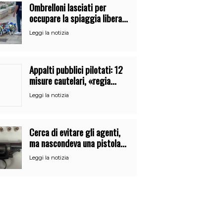
Ombrelloni lasciati per
occupare la spiaggia libera.
Maxi sequestro della Guardia
Leggi la notizia
Costiera
Appalti pubblici pilotati: 12
misure cautelari, «regia
occulta» di un uomo vicino al
Leggi la notizia
clan
Cerca di evitare gli agenti,
ma nascondeva una pistola
alla cintura: arrestato a
Leggi la notizia
Catania