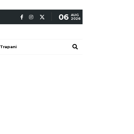
06
AUG
2026
Trapani