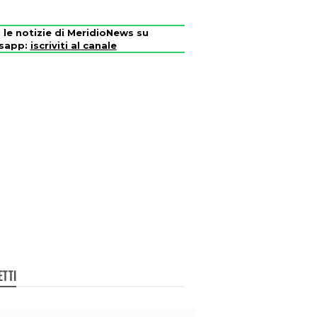
i le notizie di MeridioNews su
sapp:
iscriviti al canale
ETTI