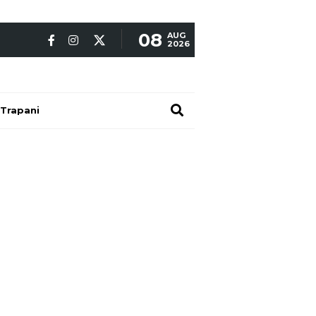
08
AUG
2026
Trapani