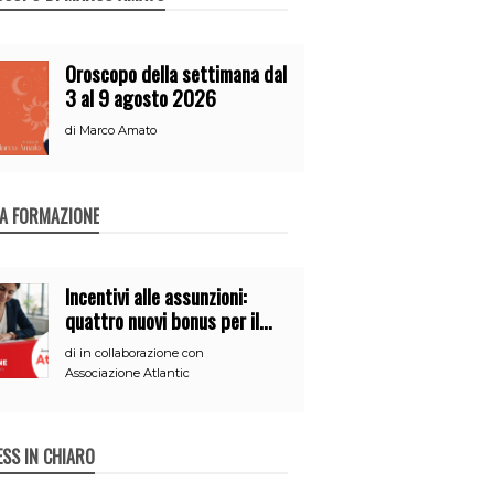
Oroscopo della settimana dal
3 al 9 agosto 2026
di
Marco Amato
A FORMAZIONE
Incentivi alle assunzioni:
quattro nuovi bonus per il
2026
di
in collaborazione con
Associazione Atlantic
ESS IN CHIARO