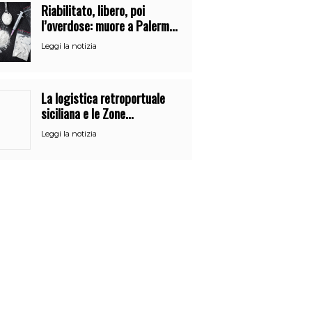
Riabilitato, libero, poi
l’overdose: muore a Palermo
un mese dopo l’uscita dalla
Leggi la notizia
comunità
La logistica retroportuale
siciliana e le Zone
Economiche Speciali
Leggi la notizia