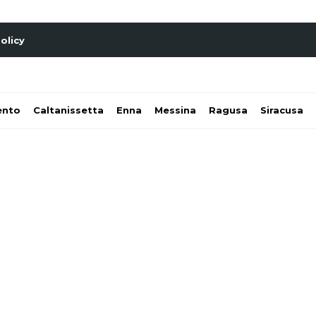
olicy
ento
Caltanissetta
Enna
Messina
Ragusa
Siracusa