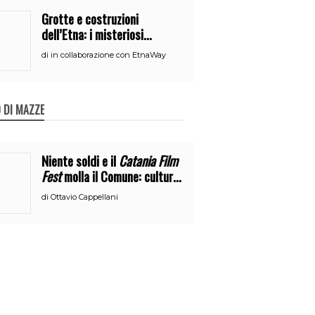
Grotte e costruzioni
dell’Etna: i misteriosi
nascondigli del vulcano
di
in collaborazione con EtnaWay
 DI MAZZE
Niente soldi e il
Catania Film
Fest
molla il Comune: cultura
o broru di ciciri?
di
Ottavio Cappellani