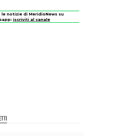
i le notizie di MeridioNews su
sapp:
iscriviti al canale
ETTI