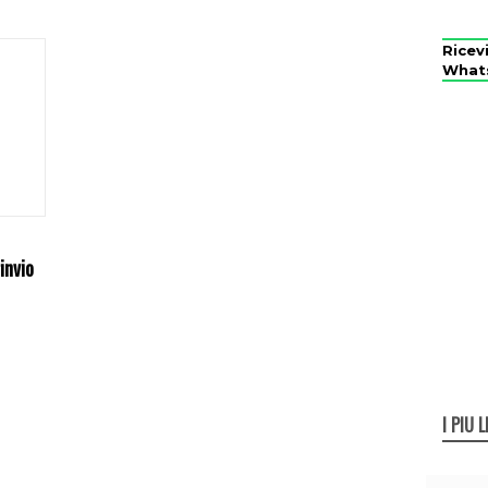
Ricev
What
rinvio
I PIÙ L