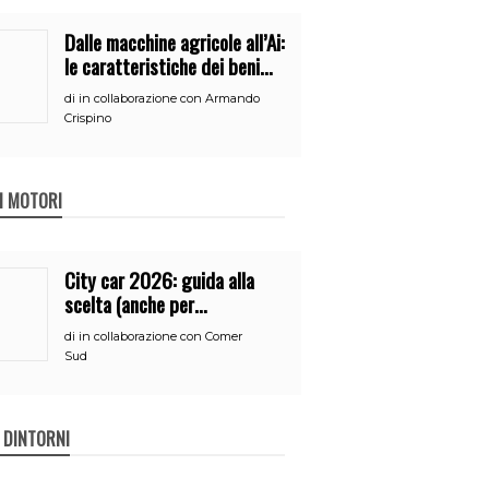
Dalle macchine agricole all’Ai:
le caratteristiche dei beni
per accedere
di
in collaborazione con Armando
all’iperammortamento
Crispino
 I MOTORI
City car 2026: guida alla
scelta (anche per
neopatentati)
di
in collaborazione con Comer
Sud
E DINTORNI