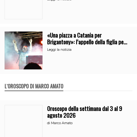
«Una piazza a Catania per
Brigantony»: l’appello della figlia per
la memoria del cantante popolare
Leggi la notizia
L`OROSCOPO DI MARCO AMATO
Oroscopo della settimana dal 3 al 9
agosto 2026
di
Marco Amato