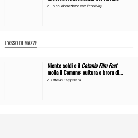
di
in collaborazione con EtnaWay
L`ASSO DI MAZZE
Niente soldi e il
Catania Film Fest
molla il Comune: cultura o broru di
ciciri?
di
Ottavio Cappellani