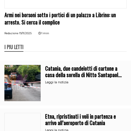
Armi nei borsoni sotto i portici di un palazzo a Librino: un
arresto. Si cerca il complice
Redazione
19/11/2025
1 min
I PIÙ LETTI
Catania, due candelotti di cartone a
casa della sorella di Nitto Santapaola.
Le indagini
Leggi la notizia
Etna, ripristinati i voli in partenza e
arrivo all’aeroporto di Catania
Leggi la notizia