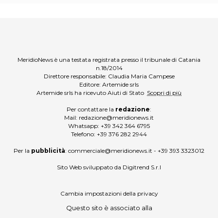
MeridioNews è una testata registrata presso il tribunale di Catania
n.18/2014
Direttore responsabile: Claudia Maria Campese
Editore: Artemide srls
Artemide srls ha ricevuto Aiuti di Stato
Scopri di più
Per contattare la
redazione
:
Mail:
redazione@meridionews.it
Whatsapp:
+39 342 364 6795
Telefono:
+39 376 282 2944
Per la
pubblicità
:
commerciale@meridionews.it
-
+39 393 3323012
Sito Web sviluppato da
Digitrend S.r.l
Cambia impostazioni della privacy
Questo sito è associato alla