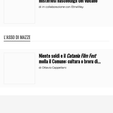
misteriosi nascondigli del vulcano
di
in collaborazione con EtnaWay
L`ASSO DI MAZZE
Niente soldi e il
Catania Film Fest
molla il Comune: cultura o broru di
ciciri?
di
Ottavio Cappellani