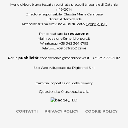
MeridioNews è una testata registrata presso il tribunale di Catania
n.18/2014
Direttore responsabile: Claudia Maria Campese
Editore: Artemide srls
Artemide srls ha ricevuto Aiuti di Stato
Scopri di più
Per contattare la
redazione
:
Mail:
redazione@meridionews.it
Whatsapp:
+39 342 364 6795
Telefono:
+39 376 282 2944
Per la
pubblicità
:
commerciale@meridionews.it
-
+39 393 3323012
Sito Web sviluppato da
Digitrend S.r.l
Cambia impostazioni della privacy
Questo sito è associato alla
CONTATTI
PRIVACY POLICY
COOKIE POLICY