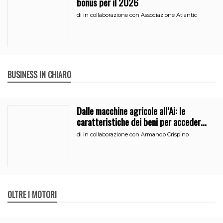
bonus per il 2026
di
in collaborazione con Associazione Atlantic
BUSINESS IN CHIARO
Dalle macchine agricole all’Ai: le
caratteristiche dei beni per accedere
all’iperammortamento
di
in collaborazione con Armando Crispino
OLTRE I MOTORI