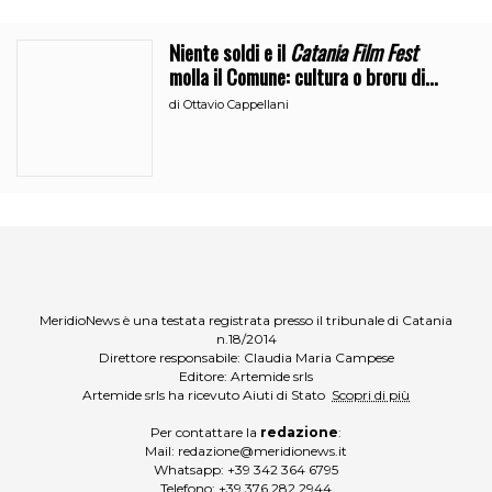
Niente soldi e il
Catania Film Fest
molla il Comune: cultura o broru di
ciciri?
di
Ottavio Cappellani
MeridioNews è una testata registrata presso il tribunale di Catania
n.18/2014
Direttore responsabile: Claudia Maria Campese
Editore: Artemide srls
Artemide srls ha ricevuto Aiuti di Stato
Scopri di più
Per contattare la
redazione
:
Mail:
redazione@meridionews.it
Whatsapp:
+39 342 364 6795
Telefono:
+39 376 282 2944