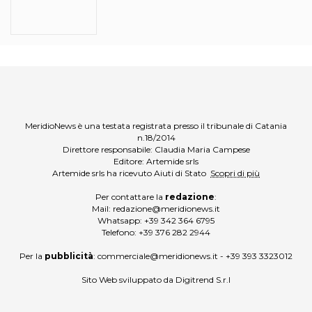
MeridioNews è una testata registrata presso il tribunale di Catania
n.18/2014
Direttore responsabile: Claudia Maria Campese
Editore: Artemide srls
Artemide srls ha ricevuto Aiuti di Stato
Scopri di più
Per contattare la
redazione
:
Mail:
redazione@meridionews.it
Whatsapp:
+39 342 364 6795
Telefono:
+39 376 282 2944
Per la
pubblicità
:
commerciale@meridionews.it
-
+39 393 3323012
Sito Web sviluppato da
Digitrend S.r.l