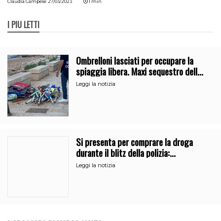
Claudia Campese
27/03/2023
1 min
I PIÙ LETTI
Ombrelloni lasciati per occupare la
spiaggia libera. Maxi sequestro della
Guardia Costiera
Leggi la notizia
Si presenta per comprare la droga
durante il blitz della polizia:
denunciati due pusher a Catania
Leggi la notizia