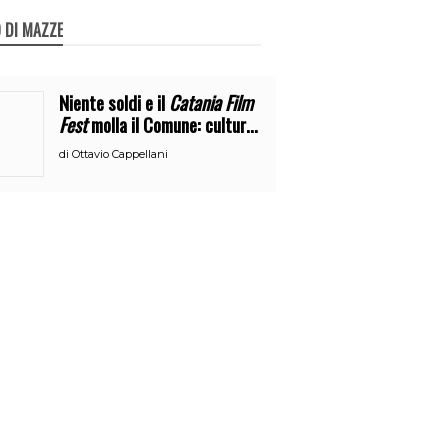
 DI MAZZE
Niente soldi e il
Catania Film
Fest
molla il Comune: cultura
o broru di ciciri?
di
Ottavio Cappellani