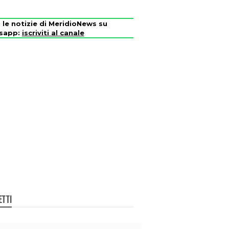
i le notizie di MeridioNews su
sapp:
iscriviti al canale
ETTI