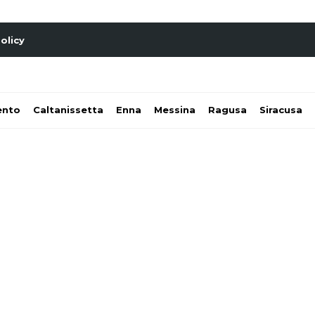
olicy
ento
Caltanissetta
Enna
Messina
Ragusa
Siracusa