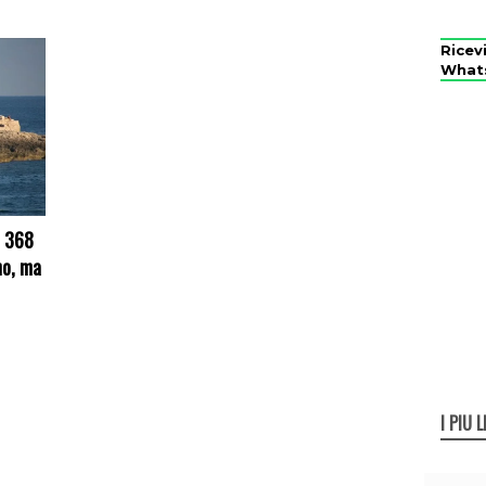
Ricev
What
a 368
no, ma
I PIÙ L