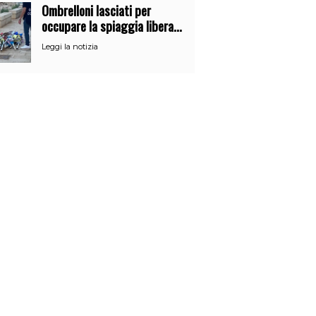
Ombrelloni lasciati per
occupare la spiaggia libera.
Maxi sequestro della Guardia
Leggi la notizia
Costiera