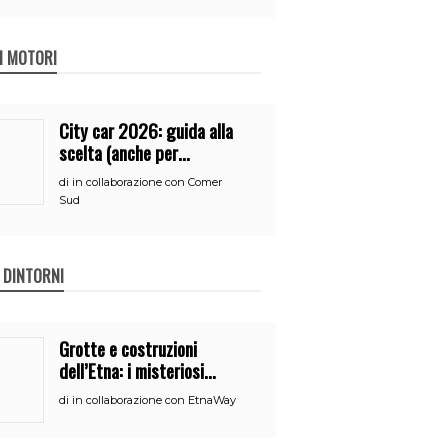
 I MOTORI
City car 2026: guida alla
scelta (anche per
neopatentati)
di
in collaborazione con Comer
Sud
E DINTORNI
Grotte e costruzioni
dell’Etna: i misteriosi
nascondigli del vulcano
di
in collaborazione con EtnaWay