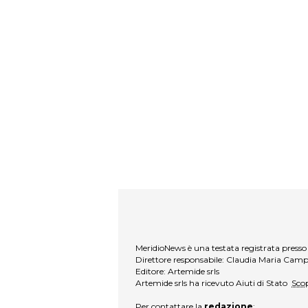
MeridioNews è una testata registrata presso 
Direttore responsabile: Claudia Maria Cam
Editore: Artemide srls
Artemide srls ha ricevuto Aiuti di Stato
Scop
Per contattare la
redazione
: