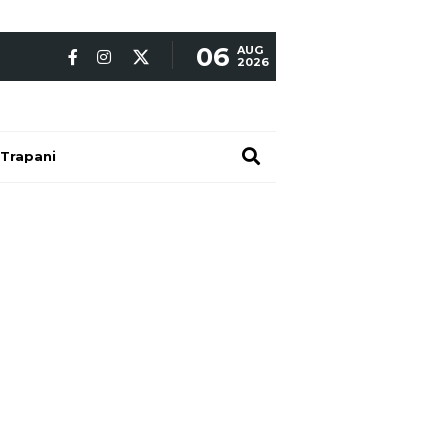
06
AUG
2026
Trapani