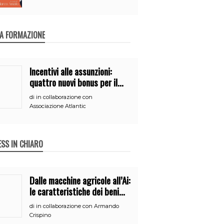
A FORMAZIONE
Incentivi alle assunzioni:
quattro nuovi bonus per il
2026
di
in collaborazione con
Associazione Atlantic
ESS IN CHIARO
Dalle macchine agricole all’Ai:
le caratteristiche dei beni
per accedere
di
in collaborazione con Armando
all’iperammortamento
Crispino