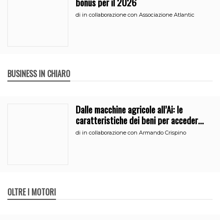
bonus per il 2026
di
in collaborazione con Associazione Atlantic
BUSINESS IN CHIARO
Dalle macchine agricole all’Ai: le
caratteristiche dei beni per accedere
all’iperammortamento
di
in collaborazione con Armando Crispino
OLTRE I MOTORI