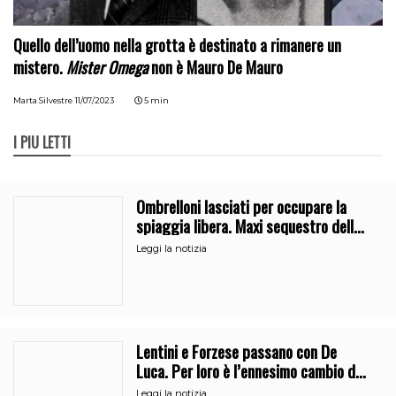
Quello dell’uomo nella grotta è destinato a rimanere un
mistero.
Mister Omega
non è Mauro De Mauro
Marta Silvestre
11/07/2023
5 min
I PIÙ LETTI
Ombrelloni lasciati per occupare la
spiaggia libera. Maxi sequestro della
Guardia Costiera
Leggi la notizia
Lentini e Forzese passano con De
Luca. Per loro è l’ennesimo cambio di
partito
Leggi la notizia