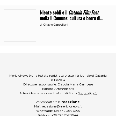
Niente soldi e il
Catania Film Fest
molla il Comune: cultura o broru di
ciciri?
di
Ottavio Cappellani
MeridioNews è una testata registrata presso il tribunale di Catania
n.18/2014
Direttore responsabile: Claudia Maria Campese
Editore: Artemide srls
Artemide srls ha ricevuto Aiuti di Stato
Scopri di più
Per contattare la
redazione
:
Mail:
redazione@meridionews.it
Whatsapp:
+39 342 364 6795
Telefono:
+39 376 282 2944