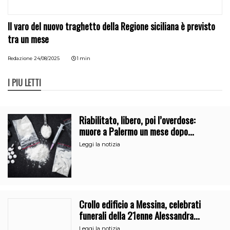
Il varo del nuovo traghetto della Regione siciliana è previsto
tra un mese
Redazione
24/08/2025
1 min
I PIÙ LETTI
Riabilitato, libero, poi l’overdose:
muore a Palermo un mese dopo
l’uscita dalla comunità
Leggi la notizia
Crollo edificio a Messina, celebrati
funerali della 21enne Alessandra
Frazzica
Leggi la notizia