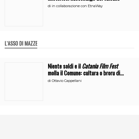
di
in collaborazione con EtnaWay
L`ASSO DI MAZZE
Niente soldi e il
Catania Film Fest
molla il Comune: cultura o broru di
ciciri?
di
Ottavio Cappellani