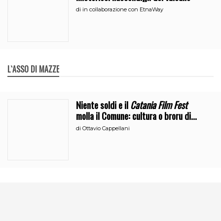
di
in collaborazione con EtnaWay
L`ASSO DI MAZZE
Niente soldi e il
Catania Film Fest
molla il Comune: cultura o broru di
ciciri?
di
Ottavio Cappellani