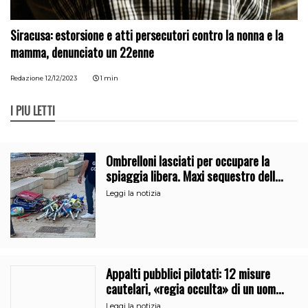
Siracusa: estorsione e atti persecutori contro la nonna e la
mamma, denunciato un 22enne
Redazione
12/12/2023
1 min
I PIÙ LETTI
Ombrelloni lasciati per occupare la
spiaggia libera. Maxi sequestro della
Guardia Costiera
Leggi la notizia
Appalti pubblici pilotati: 12 misure
cautelari, «regia occulta» di un uomo
vicino al clan
Leggi la notizia