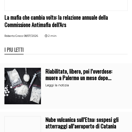
La mafia che cambia volto: la relazione annuale della
Commissione Antimafia dell’Ars
Roberto Greco
08/07/2026
2 min
I PIÙ LETTI
Riabilitato, libero, poi l’overdose:
muore a Palermo un mese dopo
l’uscita dalla comunità
Leggi la notizia
Nube vulcanica sull’Etna: sospesi gli
atterraggi all’aeroporto di Catania