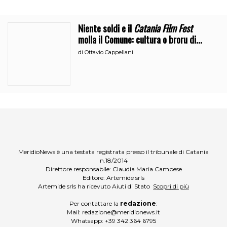
Niente soldi e il
Catania Film Fest
molla il Comune: cultura o broru di
ciciri?
di
Ottavio Cappellani
MeridioNews è una testata registrata presso il tribunale di Catania
n.18/2014
Direttore responsabile: Claudia Maria Campese
Editore: Artemide srls
Artemide srls ha ricevuto Aiuti di Stato
Scopri di più
Per contattare la
redazione
:
Mail:
redazione@meridionews.it
Whatsapp:
+39 342 364 6795