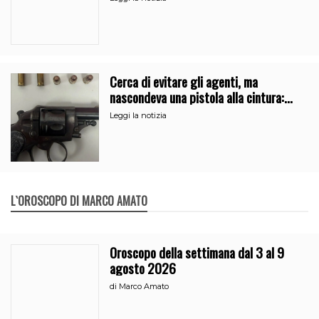
Cerca di evitare gli agenti, ma
nascondeva una pistola alla cintura:
arrestato a Catania
Leggi la notizia
L`OROSCOPO DI MARCO AMATO
Oroscopo della settimana dal 3 al 9
agosto 2026
di
Marco Amato