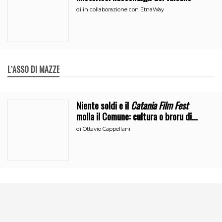
di
in collaborazione con EtnaWay
L`ASSO DI MAZZE
Niente soldi e il
Catania Film Fest
molla il Comune: cultura o broru di
ciciri?
di
Ottavio Cappellani