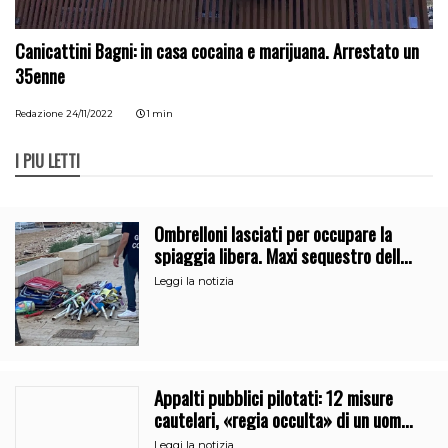
Canicattini Bagni: in casa cocaina e marijuana. Arrestato un
35enne
Redazione
24/11/2022
1 min
I PIÙ LETTI
Ombrelloni lasciati per occupare la
spiaggia libera. Maxi sequestro della
Guardia Costiera
Leggi la notizia
Appalti pubblici pilotati: 12 misure
cautelari, «regia occulta» di un uomo
vicino al clan
Leggi la notizia