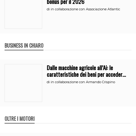
bonus per il 2026
di
in collaborazione con Associazione Atlantic
BUSINESS IN CHIARO
Dalle macchine agricole all’Ai: le
caratteristiche dei beni per accedere
all’iperammortamento
di
in collaborazione con Armando Crispino
OLTRE I MOTORI