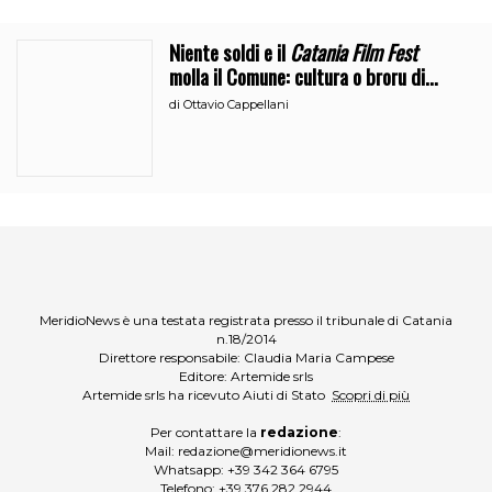
Niente soldi e il
Catania Film Fest
molla il Comune: cultura o broru di
ciciri?
di
Ottavio Cappellani
MeridioNews è una testata registrata presso il tribunale di Catania
n.18/2014
Direttore responsabile: Claudia Maria Campese
Editore: Artemide srls
Artemide srls ha ricevuto Aiuti di Stato
Scopri di più
Per contattare la
redazione
:
Mail:
redazione@meridionews.it
Whatsapp:
+39 342 364 6795
Telefono:
+39 376 282 2944