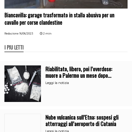
Biancavilla: garage trasformato in stalla abusiva per un
cavallo per corse clandestine
Redazione
16/06/2023
2 min
I PIÙ LETTI
Riabilitato, libero, poi l’overdose:
muore a Palermo un mese dopo
l’uscita dalla comunità
Leggi la notizia
Nube vulcanica sull’Etna: sospesi gli
atterraggi all’aeroporto di Catania
Leggi la notizia