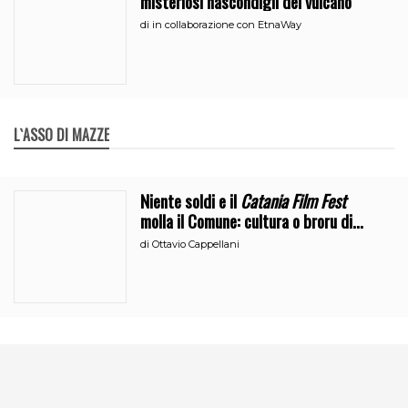
misteriosi nascondigli del vulcano
di
in collaborazione con EtnaWay
L`ASSO DI MAZZE
Niente soldi e il
Catania Film Fest
molla il Comune: cultura o broru di
ciciri?
di
Ottavio Cappellani