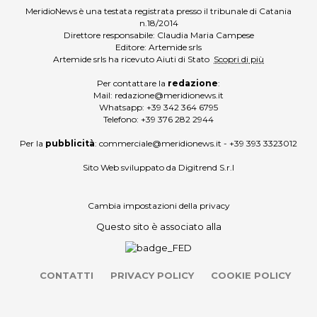
MeridioNews è una testata registrata presso il tribunale di Catania
n.18/2014
Direttore responsabile: Claudia Maria Campese
Editore: Artemide srls
Artemide srls ha ricevuto Aiuti di Stato
Scopri di più
Per contattare la
redazione
:
Mail:
redazione@meridionews.it
Whatsapp:
+39 342 364 6795
Telefono:
+39 376 282 2944
Per la
pubblicità
:
commerciale@meridionews.it
-
+39 393 3323012
Sito Web sviluppato da
Digitrend S.r.l
Cambia impostazioni della privacy
Questo sito è associato alla
CONTATTI
PRIVACY POLICY
COOKIE POLICY