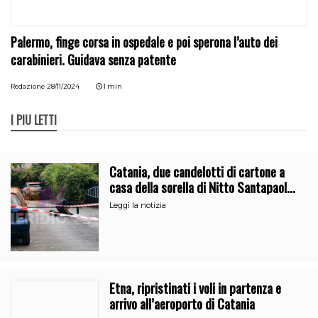
Palermo, finge corsa in ospedale e poi sperona l’auto dei
carabinieri. Guidava senza patente
Redazione
28/11/2024
1 min
I PIÙ LETTI
Catania, due candelotti di cartone a
casa della sorella di Nitto Santapaola.
Le indagini
Leggi la notizia
Etna, ripristinati i voli in partenza e
arrivo all’aeroporto di Catania