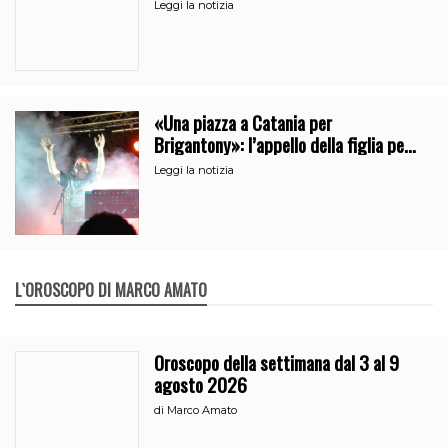
Leggi la notizia
«Una piazza a Catania per
Brigantony»: l’appello della figlia per
la memoria del cantante popolare
Leggi la notizia
L`OROSCOPO DI MARCO AMATO
Oroscopo della settimana dal 3 al 9
agosto 2026
di
Marco Amato