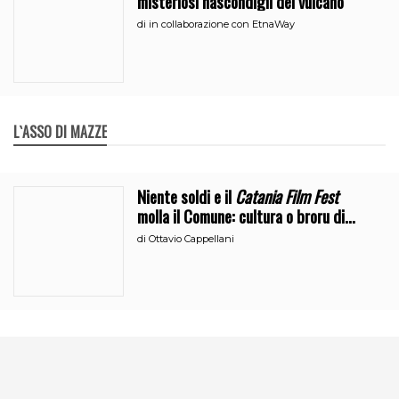
misteriosi nascondigli del vulcano
di
in collaborazione con EtnaWay
L`ASSO DI MAZZE
Niente soldi e il
Catania Film Fest
molla il Comune: cultura o broru di
ciciri?
di
Ottavio Cappellani