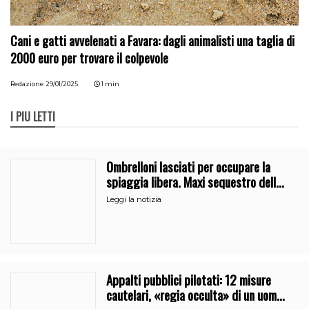
Cani e gatti avvelenati a Favara: dagli animalisti una taglia di
2000 euro per trovare il colpevole
Redazione
29/01/2025
1 min
I PIÙ LETTI
Ombrelloni lasciati per occupare la
spiaggia libera. Maxi sequestro della
Guardia Costiera
Leggi la notizia
Appalti pubblici pilotati: 12 misure
cautelari, «regia occulta» di un uomo