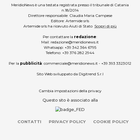
MeridioNews è una testata registrata presso il tribunale di Catania
n.18/2014
Direttore responsabile: Claudia Maria Campese
Editore: Artemide srls
Artemide srls ha ricevuto Aiuti di Stato
Scopri di più
Per contattare la
redazione
:
Mail:
redazione@meridionews.it
Whatsapp:
+39 342 364 6795
Telefono:
+39 376 282 2944
Per la
pubblicità
:
commerciale@meridionews.it
-
+39 393 3323012
Sito Web sviluppato da
Digitrend S.r.l
Cambia impostazioni della privacy
Questo sito è associato alla
CONTATTI
PRIVACY POLICY
COOKIE POLICY