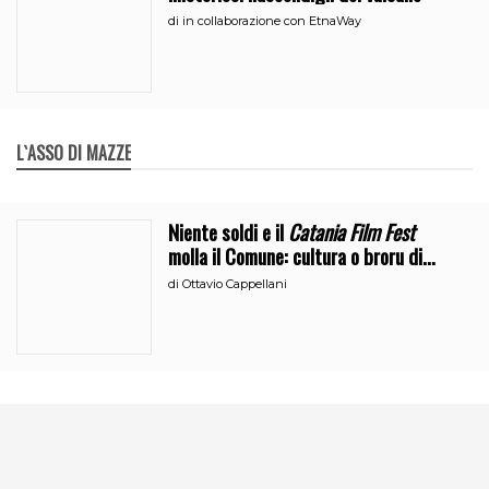
di
in collaborazione con EtnaWay
L`ASSO DI MAZZE
Niente soldi e il
Catania Film Fest
molla il Comune: cultura o broru di
ciciri?
di
Ottavio Cappellani