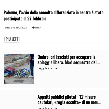
Palermo, l’avvio della raccolta differenziata in centro è stato
posticipato al 27 febbraio
Redazione
13/01/2025
1 min
I PIÙ LETTI
Ombrelloni lasciati per occupare la
spiaggia libera. Maxi sequestro della
Guardia Costiera
Leggi la notizia
Appalti pubblici pilotati: 12 misure
cautelari, «regia occulta» di un uomo
vicino al clan
Leggi la notizia