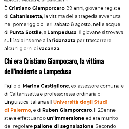
Redazione
09/08/2026
di
,
Tempo di lettura 1 min
È
Cristiano Giamporcaro
, 29 anni, giovane regista
di
Caltanissetta
, la vittima della tragedia avvenuta
nel pomeriggio di ieri, sabato 8 agosto, nelle acque
di
Punta Sottile
, a
Lampedusa
. Il giovane si trovava
sull’isola insieme alla
fidanzata
per trascorrere
alcuni giorni di
vacanza
.
Chi era Cristiano Giampocaro, la vittima
dell’incidente a Lampedusa
Figlio di
Marina Castiglione
, ex assessore comunale
di Caltanissetta e professoressa ordinaria di
Linguistica italiana all’
Università degli Studi
di
Palermo
, e di
Ruben Giamporcaro
. Il 29enne
stava effettuando
un’immersione
ed era munito
del regolare
pallone di segnalazione
. Secondo