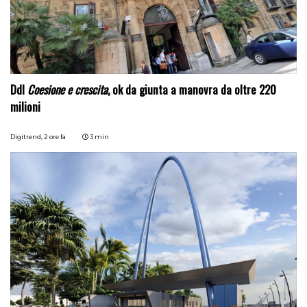
Ddl
Coesione e crescita
, ok da giunta a manovra da oltre 220
milioni
Digitrend,
2 ore fa
3 min