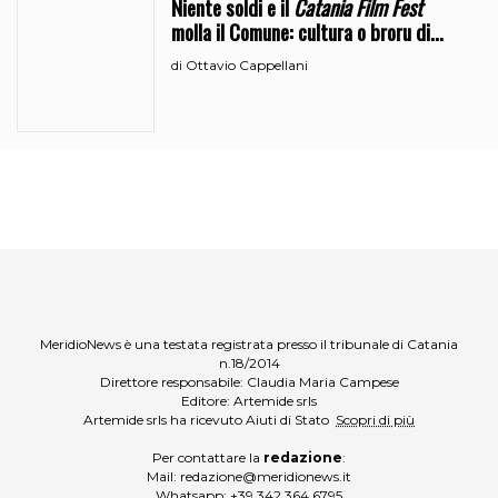
Niente soldi e il
Catania Film Fest
molla il Comune: cultura o broru di
ciciri?
Ottavio Cappellani
di
MeridioNews è una testata registrata presso il tribunale di Catania
n.18/2014
Direttore responsabile: Claudia Maria Campese
Editore: Artemide srls
Artemide srls ha ricevuto Aiuti di Stato
Scopri di più
Per contattare la
redazione
:
Mail:
redazione@meridionews.it
Whatsapp:
+39 342 364 6795