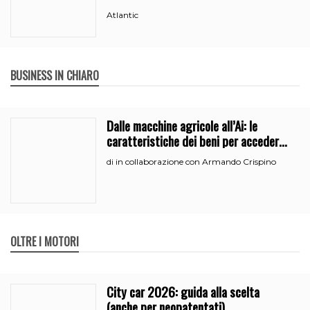
Atlantic
BUSINESS IN CHIARO
Dalle macchine agricole all’Ai: le
caratteristiche dei beni per accedere
all’iperammortamento
in collaborazione con Armando Crispino
di
OLTRE I MOTORI
City car 2026: guida alla scelta
(anche per neopatentati)