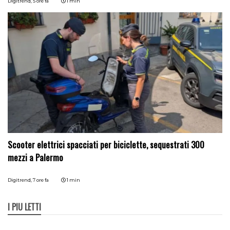
Digitrend,
5 ore fa
1 min
Scooter elettrici spacciati per biciclette, sequestrati 300
mezzi a Palermo
Digitrend,
7 ore fa
1 min
I PIÙ LETTI