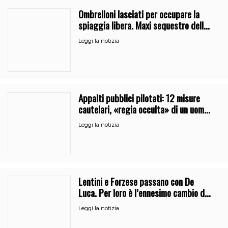
Ombrelloni lasciati per occupare la
spiaggia libera. Maxi sequestro della
Guardia Costiera
Leggi la notizia
Appalti pubblici pilotati: 12 misure
cautelari, «regia occulta» di un uomo
vicino al clan
Leggi la notizia
Lentini e Forzese passano con De
Luca. Per loro è l’ennesimo cambio di
partito
Leggi la notizia