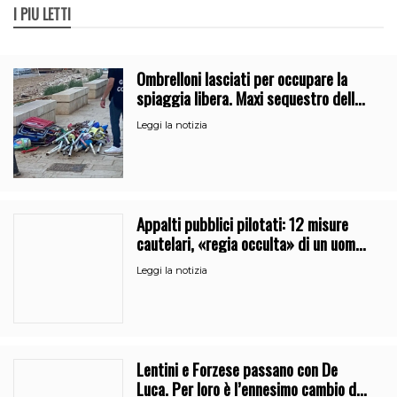
I PIÙ LETTI
Ombrelloni lasciati per occupare la
spiaggia libera. Maxi sequestro della
Guardia Costiera
Leggi la notizia
Appalti pubblici pilotati: 12 misure
cautelari, «regia occulta» di un uomo
vicino al clan
Leggi la notizia
Lentini e Forzese passano con De
Luca. Per loro è l’ennesimo cambio di