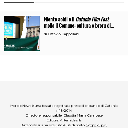
Niente soldi e il
Catania Film Fest
molla il Comune: cultura o broru di
ciciri?
Ottavio Cappellani
di
MeridioNews è una testata registrata presso il tribunale di Catania
n.18/2014
Direttore responsabile: Claudia Maria Campese
Editore: Artemide srls
Artemide srls ha ricevuto Aiuti di Stato
Scopri di più