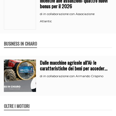
Incentivi alle assunzioni: quattro nuovi
bonus per il 2026
in collaborazione con Associazione
di
Atlantic
BUSINESS IN CHIARO
Dalle macchine agricole all’Ai: le
caratteristiche dei beni per accedere
all’iperammortamento
in collaborazione con Armando Crispino
di
OLTRE I MOTORI