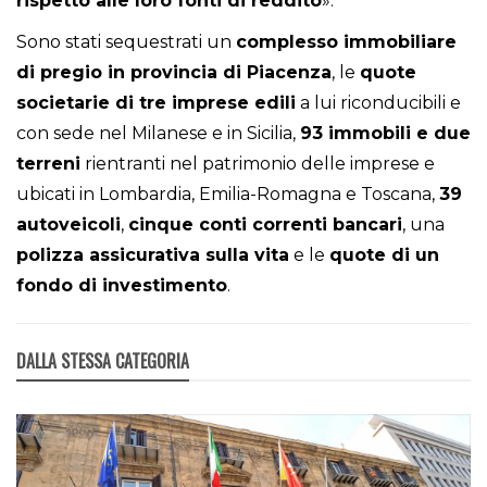
rispetto alle loro fonti di reddito
».
Sono stati sequestrati un
complesso immobiliare
di pregio in provincia di Piacenza
, le
quote
societarie di tre imprese edili
a lui riconducibili e
con sede nel Milanese e in Sicilia,
93 immobili e due
terreni
rientranti nel patrimonio delle imprese e
ubicati in Lombardia, Emilia-Romagna e Toscana,
39
autoveicoli
,
cinque conti correnti bancari
, una
polizza assicurativa sulla vita
e le
quote di un
fondo di investimento
.
DALLA STESSA CATEGORIA