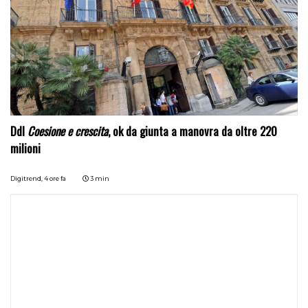
Ddl
Coesione e crescita
, ok da giunta a manovra da oltre 220
milioni
Digitrend,
4 ore fa
3 min