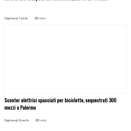
Digitrend,
7 ore fa
1 min
Scooter elettrici spacciati per biciclette, sequestrati 300
mezzi a Palermo
Digitrend,
10 ore fa
1 min