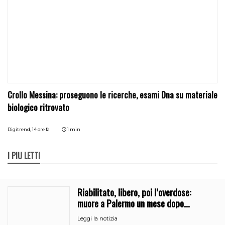
Crollo Messina: proseguono le ricerche, esami Dna su materiale
biologico ritrovato
Digitrend,
14 ore fa
1 min
I PIÙ LETTI
Riabilitato, libero, poi l’overdose:
muore a Palermo un mese dopo
l’uscita dalla comunità
Leggi la notizia