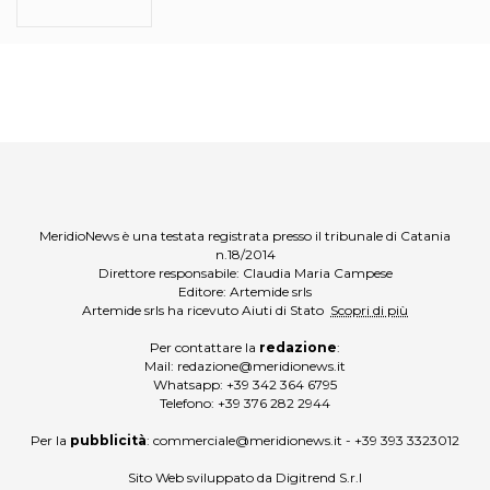
MeridioNews è una testata registrata presso il tribunale di Catania
n.18/2014
Direttore responsabile: Claudia Maria Campese
Editore: Artemide srls
Artemide srls ha ricevuto Aiuti di Stato
Scopri di più
Per contattare la
redazione
:
Mail:
redazione@meridionews.it
Whatsapp:
+39 342 364 6795
Telefono:
+39 376 282 2944
Per la
pubblicità
:
commerciale@meridionews.it
-
+39 393 3323012
Sito Web sviluppato da
Digitrend S.r.l