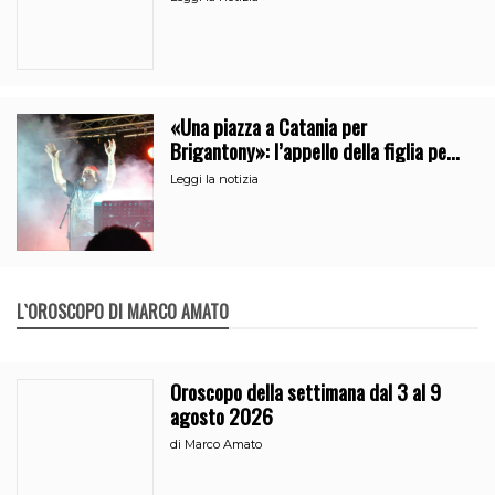
«Una piazza a Catania per
Brigantony»: l’appello della figlia per
la memoria del cantante popolare
Leggi la notizia
L`OROSCOPO DI MARCO AMATO
Oroscopo della settimana dal 3 al 9
agosto 2026
di
Marco Amato