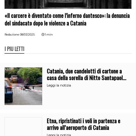
«Il carcere è diventato come l’inferno dantesco»: la denuncia
del sindacato dopo le violenze a Catania
Redazione
08/03/2025
1 min
I PIÙ LETTI
Catania, due candelotti di cartone a
casa della sorella di Nitto Santapaola.
Le indagini
Leggi la notizia
Etna, ripristinati i voli in partenza e
arrivo all’aeroporto di Catania
Leggi la notizia