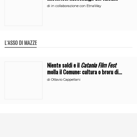
di
in collaborazione con EtnaWay
L`ASSO DI MAZZE
Niente soldi e il
Catania Film Fest
molla il Comune: cultura o broru di
ciciri?
di
Ottavio Cappellani