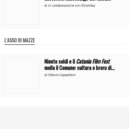
di
in collaborazione con EtnaWay
L`ASSO DI MAZZE
Niente soldi e il
Catania Film Fest
molla il Comune: cultura o broru di
ciciri?
di
Ottavio Cappellani