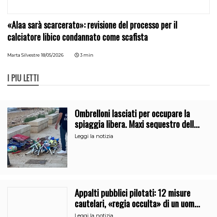
«Alaa sarà scarcerato»: revisione del processo per il
calciatore libico condannato come scafista
Marta Silvestre
18/05/2026
3 min
I PIÙ LETTI
Ombrelloni lasciati per occupare la
spiaggia libera. Maxi sequestro della
Guardia Costiera
Leggi la notizia
Appalti pubblici pilotati: 12 misure
cautelari, «regia occulta» di un uomo
vicino al clan
Leggi la notizia